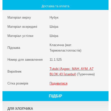
Доставка та оплата
Матеріал верху
Нубук
Матеріал всередині
Шкіра
Матеріал устілки
Шкіра
Класична (мат.
Підошва
Термоеластопластів)
Номер для замовлення
11.1.525
Tutubi (Адрес: MAH. AYM. A7
Виробник
BLOK:43 İstanbul)
(Туреччина)
Сітка розмірів
Подивитися
ПІДБІР
ДЛЯ ХЛОПЧИКА