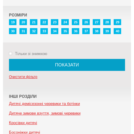
РОЗМІРИ
19
20
21
22
23
24
25
26
27
28
29
30
31
32
33
34
35
36
37
38
39
40
Тільки зі знижкою
ПОКАЗАТИ
Очистити фільтр
ІНШІ РОЗДІЛИ
Дитячі демісезонні черевики та ботінки
Дитяче зимове взуття, зимові черевики
Кросівки дитячі
Босоніжки дитячі