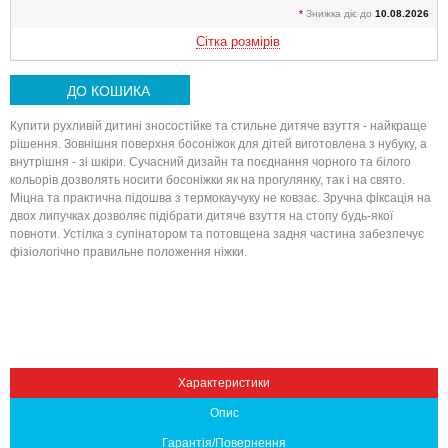
*
Знижка діє до
10.08.2026
Сітка розмірів
ДО КОШИКА
Купити рухливій дитині зносостійке та стильне дитяче взуття - найкраще
рішення. Зовнішня поверхня босоніжок для дітей виготовлена з нубуку, а
внутрішня - зі шкіри. Сучасний дизайн та поєднання чорного та білого
кольорів дозволять носити босоніжки як на прогулянку, так і на свято.
Міцна та практична підошва з термокаучуку не ковзає. Зручна фіксація на
двох липучках дозволяє підібрати дитяче взуття на стопу будь-якої
Вниз
повноти. Устілка з супінатором та потовщена задня частина забезпечує
фізіологічно правильне положення ніжки.
Характеристики
Опис
Гарантія/Повернення