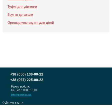
Туфлі для дівчинки
Взуття до школи
Ортопедичне взуття для дітей
+38
(050) 136-00-22
+38
(067) 225-00-22
Режим роботи:
пн.-нед.: 10.00-18.00
info@perlinka.ua
© Дитяче взуття
PERLINKA 2010-2026