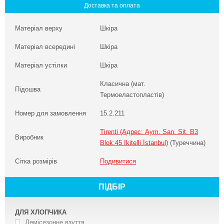
Доставка та оплата
Матеріал верху
Шкіра
Матеріал всередині
Шкіра
Матеріал устілки
Шкіра
Класична (мат.
Підошва
Термоеластопластів)
Номер для замовлення
15.2.211
Tirenti (Адрес: Aym. San. Sit. B3
Виробник
Blok:45 Ikitelli İstanbul)
(Туреччина)
Сітка розмірів
Подивитися
ПІДБІР
ДЛЯ ХЛОПЧИКА
Демісезонне взуття