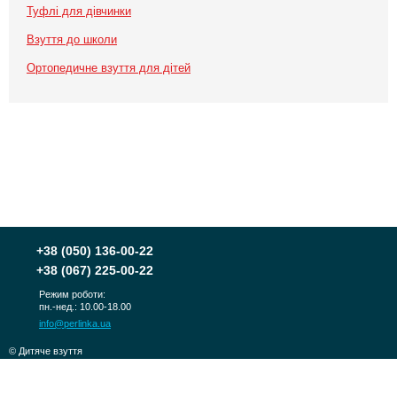
Туфлі для дівчинки
Взуття до школи
Ортопедичне взуття для дітей
+38
(050) 136-00-22
+38
(067) 225-00-22
Режим роботи:
пн.-нед.: 10.00-18.00
info@perlinka.ua
© Дитяче взуття
PERLINKA 2010-2026