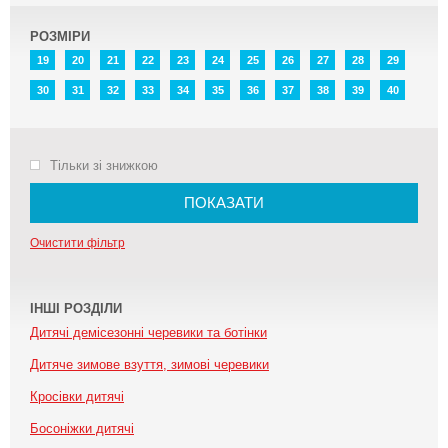
РОЗМІРИ
19
20
21
22
23
24
25
26
27
28
29
30
31
32
33
34
35
36
37
38
39
40
Тільки зі знижкою
ПОКАЗАТИ
Очистити фільтр
ІНШІ РОЗДІЛИ
Дитячі демісезонні черевики та ботінки
Дитяче зимове взуття, зимові черевики
Кросівки дитячі
Босоніжки дитячі