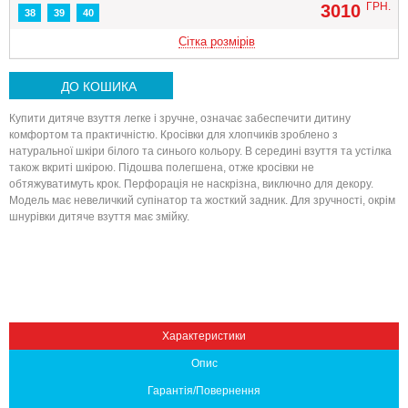
ГРН.
3010
38
39
40
Сітка розмірів
ДО КОШИКА
Купити дитяче взуття легке і зручне, означає забеспечити дитину
комфортом та практичністю. Кросівки для хлопчиків зроблено з
натуральної шкіри білого та синього кольору. В середині взуття та устілка
також вкриті шкірою. Підошва полегшена, отже кросівки не
обтяжуватимуть крок. Перфорація не наскрізна, виключно для декору.
Модель має невеличкий супінатор та жосткий задник. Для зручності, окрім
Вниз
шнурівки дитяче взуття має змійку.
Характеристики
Опис
Гарантія/Повернення