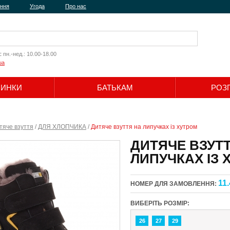
ення
Угода
Про нас
:
пн.-нед.: 10.00-18.00
ua
ЧИНКИ
БАТЬКАМ
РОЗ
Шукати
тяче взуття
/
ДЛЯ ХЛОПЧИКА
/
Дитяче взуття на липучках із хутром
ДИТЯЧЕ ВЗУТ
ЛИПУЧКАХ ІЗ 
11.
НОМЕР ДЛЯ ЗАМОВЛЕННЯ:
ВИБЕРІТЬ РОЗМІР:
26
27
29