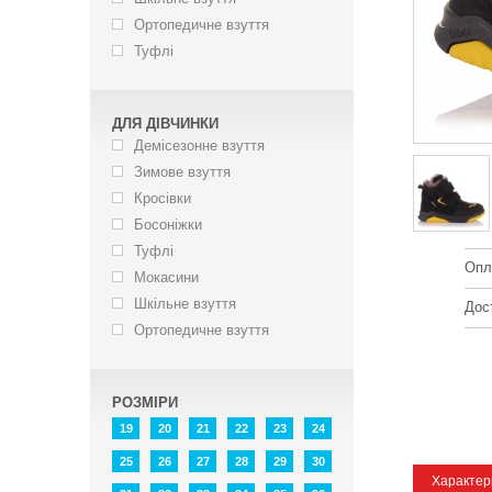
Ортопедичне взуття
Туфлі
ДЛЯ ДІВЧИНКИ
Демісезонне взуття
Зимове взуття
Кросівки
Босоніжки
Туфлі
Опл
Мокасини
Шкільне взуття
Дос
Ортопедичне взуття
РОЗМІРИ
19
20
21
22
23
24
25
26
27
28
29
30
Характер