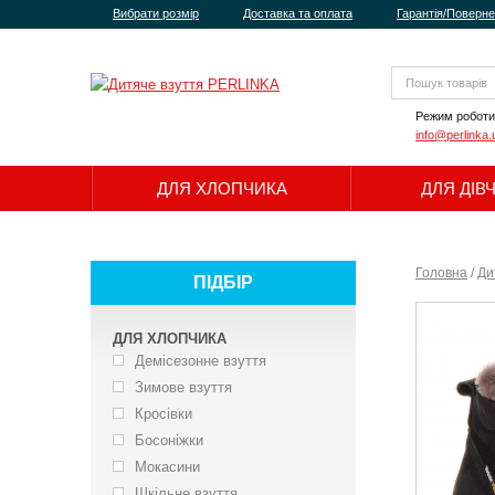
Вибрати розмір
Доставка та оплата
Гарантія/Поверн
Режим роботи
info@perlinka.
ДЛЯ ХЛОПЧИКА
ДЛЯ ДІВ
Головна
/
Ди
ПІДБІР
ДЛЯ ХЛОПЧИКА
Демісезонне взуття
Зимове взуття
Кросівки
Босоніжки
Мокасини
Шкільне взуття