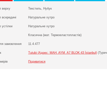
л верху
Текстиль, Нубук
л всередині
Натуральне хутро
 устілки
Натуральне хутро
Класична (мат. Термоеластопластів)
ля замовлення
11.4.477
к
Tutubi (Адрес: MAH. AYM. A7 BLOK:43 İstanbul)
(Туреч
змірів
Подивитися