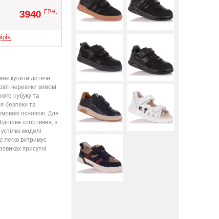
Вверх
ГРН.
3940
ірів
ажає купити дитяче
овті черевики зимові
ного нубуку та
ля безпеки та
гумовою основою. Для
 Підошва спортивна, з
устілка моделі
е легко витримує
ревиках присутні