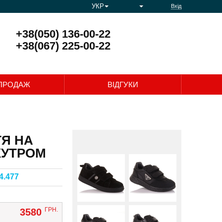
УКР
Вхід
+38(050) 136-00-22
+38(067) 225-00-22
0
ПРОДАЖ
ВІДГУКИ
ТЯ НА
ХУТРОМ
4.477
ГРН.
3580