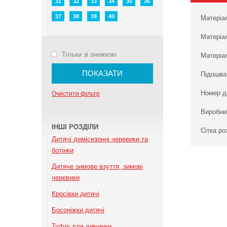
31
32
33
34
35
36
37
38
39
40
Матеріа
Матеріа
Тільки зі знижкою
Матеріал
ПОКАЗАТИ
Підошва
Номер д
Очистити фільтр
Виробни
ІНШІ РОЗДІЛИ
Сітка ро
Дитячі демісезонні черевики та
ботінки
Дитяче зимове взуття, зимові
черевики
Кросівки дитячі
Босоніжки дитячі
Туфлі для дівчинки