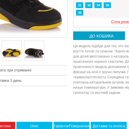
31
32
34
35
36
Сітка розм
ДО КОШИКА
Ця модель підійде для тих, кто б
взуття тепле та сучасне. Чорно-ж
для дітей виготовлено з натураль
практичного чорного текстилю. Д
практичності модель доповнили 
ата при отриманні
фіксації на нозі є зручні липучки.
термоеластопласту. Середина та 
тавка 1 день
утеплена натуральним хутром, як
низькі температури. У зимових че
супінатор та жосткий задник.
истики
Опис
Гарантія/Повернення
Доставка та оплата