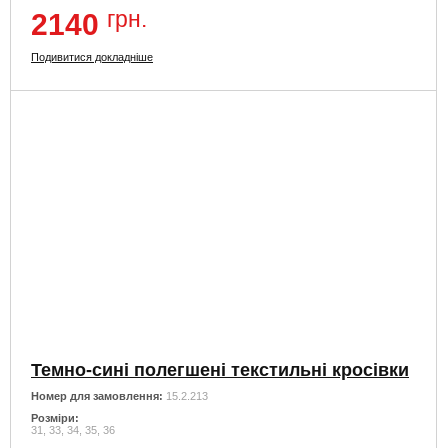
грн.
2140
Подивитися докладніше
Темно-сині полегшені текстильні кросівки
Номер для замовлення:
15.2.213
Розміри:
31, 33, 34, 35, 36