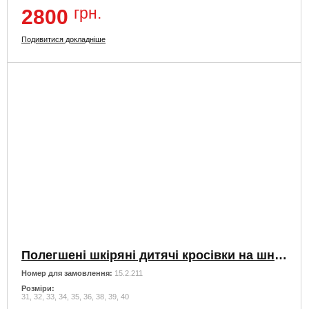
грн.
2800
Подивитися докладніше
Полегшені шкіряні дитячі кросівки на шнурівці та змійці
Номер для замовлення:
15.2.211
Розміри:
31, 32, 33, 34, 35, 36, 38, 39, 40