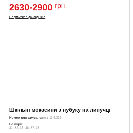
грн.
2630-2900
Подивитися докладніше
Шкільні мокасини з нубуку на липучці
Номер для замовлення:
11.6.331
Розміри:
31, 32, 33, 36, 37, 38