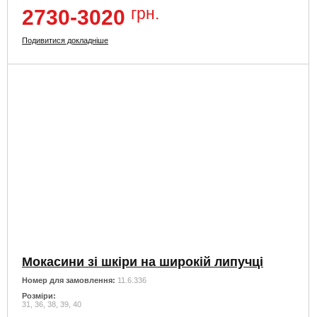
грн.
2730-3020
Подивитися докладніше
Мокасини зі шкіри на широкій липучці
Номер для замовлення:
11.6.336
Розміри:
31, 36, 38, 39, 40