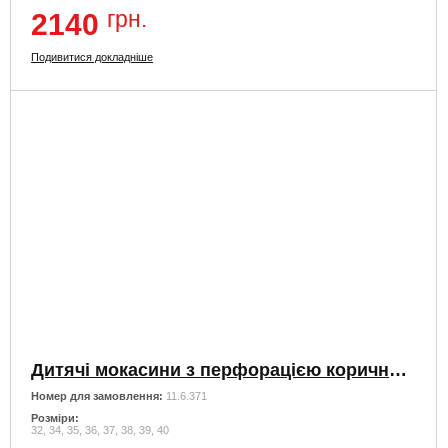
грн.
2140
Подивитися докладніше
Дитячі мокасини з перфорацією коричневого кольору
Номер для замовлення:
11.6.371
Розміри:
32, 34, 35, 36, 37, 38, 39, 40