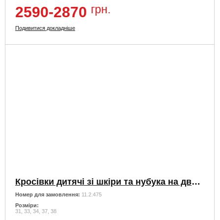
грн.
2590-2870
Подивитися докладніше
Кросівки дитячі зі шкіри та нубука на двох липучках
Номер для замовлення:
11.2.475
Розміри:
31, 33, 34, 37, 38