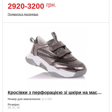
грн.
2920-3200
Подивитися докладніше
Кросівки з перфорацією зі шкіри на масивній підошві
Номер для замовлення:
11.2.316
Розміри:
30, 37, 40