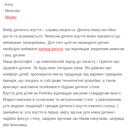
- Azra
- Minicolor
-
Woopy
Вибір дитячого взуття – справа непроста. Дитяча ніжка постійно
росте та розвивається. Неякісне дитяче взуття може призвести до
небажаних захворювань. Для того щоб не нашкодити дитині,
необхідно вибирати
дитяче взуття
, що відповідає медичним вимогам
і віку дитини
Наша філософія – це комплексний підхід до захисту і турботи про
здоров'я дитини. За будь-яких погодних умов. Ми дбаємо про
комфорт дітей, пропонуючи якісну продукцію від відомих турецьких
брендів, що поєднує в собі цікаві технологічні розробки, а також
враховує анатомічні особливості будови дитячої стопи.
Взуття для дітей на Perlinka відповідає високим стандартам якості.
Моделі виконані в сучасному та актуальному стилі, з урахуванням
усіх модних тенденцій і трендів дитячого взуття кожного сезону. І,
звичайно ж, усе взуття в першу чергу зручне для ніжки дитини і
надійно фіксує стопу, завдяки зручним застібкам-липучкам, шнурівці
або блискавці