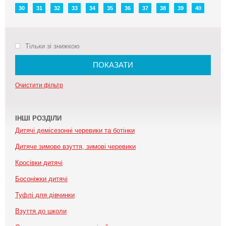
30
31
32
33
34
35
36
37
38
39
40
Тільки зі знижкою
ПОКАЗАТИ
Очистити фільтр
ІНШІ РОЗДІЛИ
Дитячі демісезонні черевики та ботінки
Дитяче зимове взуття, зимові черевики
Кросівки дитячі
Босоніжки дитячі
Туфлі для дівчинки
Взуття до школи