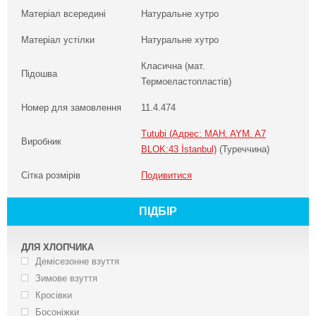
Матеріал всередині
Натуральне хутро
Матеріал устілки
Натуральне хутро
Класична (мат.
Підошва
Термоеластопластів)
Номер для замовлення
11.4.474
Tutubi (Адрес: MAH. AYM. A7
Виробник
BLOK:43 İstanbul)
(Туреччина)
Сітка розмірів
Подивитися
ПІДБІР
ДЛЯ ХЛОПЧИКА
Демісезонне взуття
Зимове взуття
Кросівки
Босоніжки