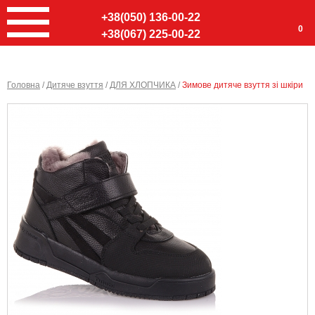
+38(050) 136-00-22
0
+38(067) 225-00-22
Головна
/
Дитяче взуття
/
ДЛЯ ХЛОПЧИКА
/
Зимове дитяче взуття зі шкіри
Ввер