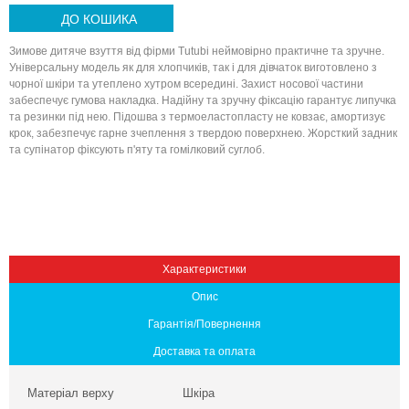
ДО КОШИКА
Зимове дитяче взуття від фірми Tutubі неймовірно практичне та зручне.
Універсальну модель як для хлопчиків, так і для дівчаток виготовлено з
чорної шкіри та утеплено хутром всередині. Захист носової частини
забеспечує гумова накладка. Надійну та зручну фіксацію гарантує липучка
та резинки під нею. Підошва з термоеластопласту не ковзає, амортизує
крок, забезпечує гарне зчеплення з твердою поверхнею. Жорсткий задник
та супінатор фіксують п'яту та гомілковий суглоб.
Вниз
Характеристики
Опис
Гарантія/Повернення
Доставка та оплата
Матеріал верху
Шкіра