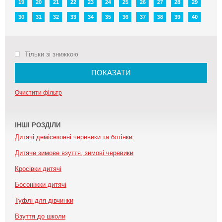
19
20
21
22
23
24
25
26
27
28
29
30
31
32
33
34
35
36
37
38
39
40
Тільки зі знижкою
ПОКАЗАТИ
Очистити фільтр
ІНШІ РОЗДІЛИ
Дитячі демісезонні черевики та ботінки
Дитяче зимове взуття, зимові черевики
Кросівки дитячі
Босоніжки дитячі
Туфлі для дівчинки
Взуття до школи