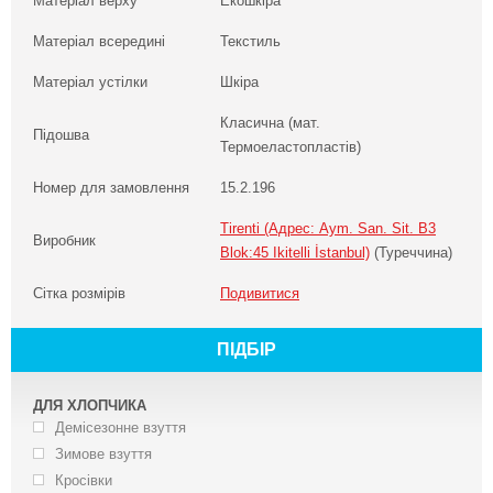
Матеріал верху
Екошкіра
Матеріал всередині
Текстиль
Матеріал устілки
Шкіра
Класична (мат.
Підошва
Термоеластопластів)
Номер для замовлення
15.2.196
Tirenti (Адрес: Aym. San. Sit. B3
Виробник
Blok:45 Ikitelli İstanbul)
(Туреччина)
Сітка розмірів
Подивитися
ПІДБІР
ДЛЯ ХЛОПЧИКА
Демісезонне взуття
Зимове взуття
Кросівки