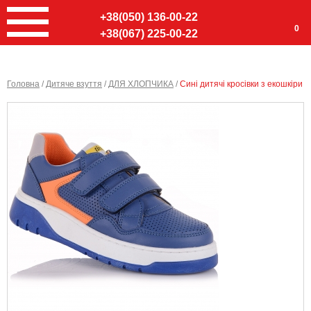
+38(050) 136-00-22
0
+38(067) 225-00-22
Головна
/
Дитяче взуття
/
ДЛЯ ХЛОПЧИКА
/
Сині дитячі кросівки з екошкіри
Ввер