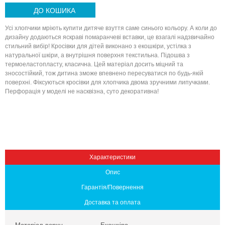
ДО КОШИКА
Усі хлопчики мріють купити дитяче взуття саме синього кольору. А коли до
дизайну додаються яскраві помаранчеві вставки, це взагалі надзвичайно
стильний вибір! Кросівки для дітей виконано з екошкіри, устілка з
натуральної шкіри, а внутрішня поверхня текстильна. Підошва з
термоеластопласту, класична. Цей матеріал досить міцний та
зносостійкий, тож дитина зможе впевнено пересуватися по будь-якій
поверхні. Фіксуються кросівки для хлопчика двома зручними липучками.
Перфорація у моделі не насквізна, суто декоративна!
Вниз
Характеристики
Опис
Гарантія/Повернення
Доставка та оплата