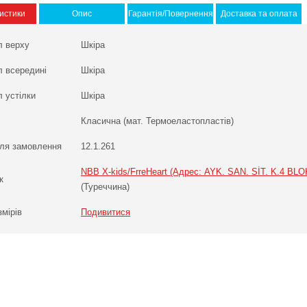
истики
Опис
Гарантія/Повернення
Доставка та оплата
л верху
Шкіра
л всередині
Шкіра
 устілки
Шкіра
Класична (мат. Термоеластопластів)
ля замовлення
12.1.261
NBB X-kids/FrreHeart (Адрес: AYK. SAN. SİT. K.4 BLOK
к
(Туреччина)
змірів
Подивитися