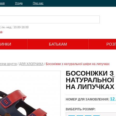
ення
Угода
Про нас
:
пн.-нед.: 10.00-18.00
ua
ЧИНКИ
БАТЬКАМ
РОЗ
Шукати
тяче взуття
/
ДЛЯ ХЛОПЧИКА
/
Босоніжки з натуральної шкіри на липучках
БОСОНІЖКИ З
НАТУРАЛЬНОЇ
НА ЛИПУЧКАХ
12
НОМЕР ДЛЯ ЗАМОВЛЕННЯ:
ВИБЕРІТЬ РОЗМІР: