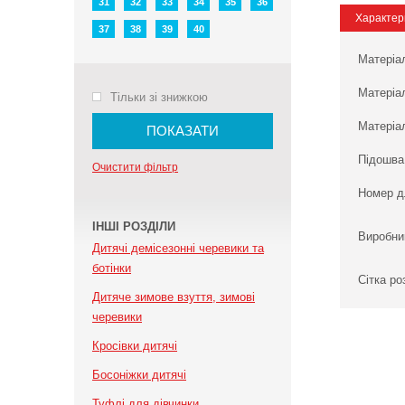
31
32
33
34
35
36
Характер
37
38
39
40
Матеріа
Матеріа
Тільки зі знижкою
Матеріал
ПОКАЗАТИ
Підошва
Очистити фільтр
Номер д
ІНШІ РОЗДІЛИ
Виробни
Дитячі демісезонні черевики та
ботінки
Сітка ро
Дитяче зимове взуття, зимові
черевики
Кросівки дитячі
Босоніжки дитячі
Туфлі для дівчинки