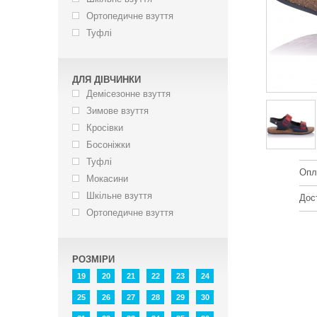
Ортопедичне взуття
Туфлі
ДЛЯ ДІВЧИНКИ
Демісезонне взуття
Зимове взуття
Кросівки
Босоніжки
Туфлі
Опл
Мокасини
Шкільне взуття
Дос
Ортопедичне взуття
РОЗМІРИ
19
20
21
22
23
24
25
26
27
28
29
30