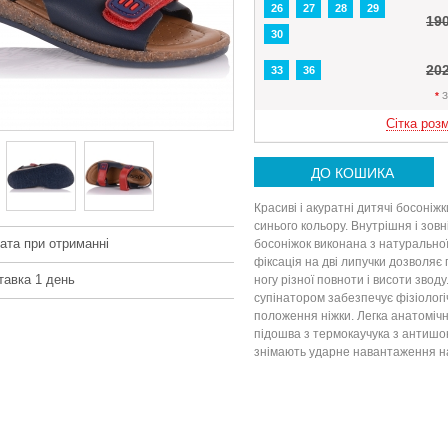
26
27
28
29
19
30
20
33
36
*
З
Сітка розм
ДО КОШИКА
Красиві і акуратні дитячі босоніжк
синього кольору. Внутрішня і зов
ата при отриманні
босоніжок виконана з натуральної
фіксація на дві липучки дозволяє 
тавка 1 день
ногу різної повноти і висоти зводу.
супінатором забезпечує фізіолог
положення ніжки. Легка анатомічн
підошва з термокаучука з антишок
знімають ударне навантаження на 