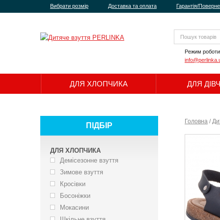
Вибрати розмір
Доставка та оплата
Гарантія/Поверн
Режим роботи
info@perlinka.
ДЛЯ ХЛОПЧИКА
ДЛЯ ДІВ
Головна
/
Ди
ПІДБІР
ДЛЯ ХЛОПЧИКА
Демісезонне взуття
Зимове взуття
Кросівки
Босоніжки
Мокасини
Шкільне взуття