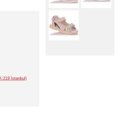
:219 İstanbul)
Вниз