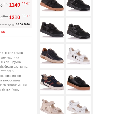
Вверх
ГРН.*
1140
ГРН.
00
ГРН.*
1210
ГРН.
20
нижка діє до
10.08.2026
ірів
и зі шкіри темно-
нішня частина
 шкіри. Зручна
підібрати взуття на
 Устілка з
ічно правильне
а зносостійка
ова вставками, які
кістку п'яти.