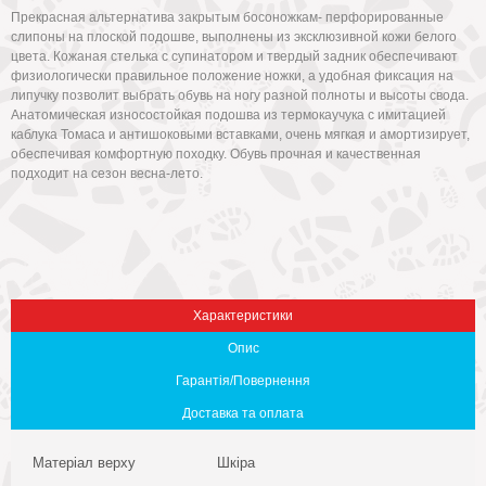
Прекрасная альтернатива закрытым босоножкам- перфорированные
слипоны на плоской подошве, выполнены из эксклюзивной кожи белого
цвета. Кожаная стелька с супинатором и твердый задник обеспечивают
физиологически правильное положение ножки, а удобная фиксация на
липучку позволит выбрать обувь на ногу разной полноты и высоты свода.
Анатомическая износостойкая подошва из термокаучука с имитацией
каблука Томаса и антишоковыми вставками, очень мягкая и амортизирует,
обеспечивая комфортную походку. Обувь прочная и качественная
подходит на сезон весна-лето.
Вниз
Характеристики
Опис
Гарантія/Повернення
Доставка та оплата
Матеріал верху
Шкіра