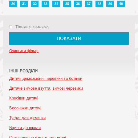
30
31
32
33
34
35
36
37
38
39
40
Тільки зі знижкою
ПОКАЗАТИ
Очистити фільтр
ІНШІ РОЗДІЛИ
Дитячі демісезонні черевики та ботінки
Дитяче зимове взуття, зимові черевики
Кросівки дитячі
Босоніжки дитячі
Туфлі для дівчинки
Взуття до школи
Ортопедичне взуття для дітей