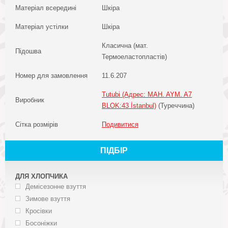
Матеріал всередині
Шкіра
Матеріал устілки
Шкіра
Класична (мат.
Підошва
Термоеластопластів)
Номер для замовлення
11.6.207
Tutubi (Адрес: MAH. AYM. A7
Виробник
BLOK:43 İstanbul)
(Туреччина)
Сітка розмірів
Подивитися
ПІДБІР
ДЛЯ ХЛОПЧИКА
Демісезонне взуття
Зимове взуття
Кросівки
Босоніжки