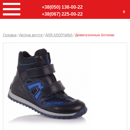
+38(050) 136-00-22
0
+38(067) 225-00-22
Головна
/
Дитяче взуття
/
ДЛЯ ХЛОПЧИКА
/
Демисезонные ботинки
Ввер