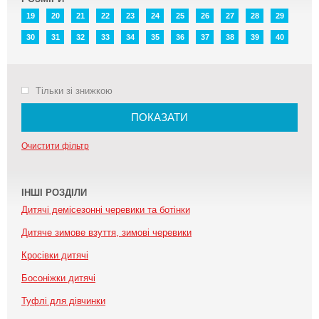
19
20
21
22
23
24
25
26
27
28
29
30
31
32
33
34
35
36
37
38
39
40
Тільки зі знижкою
ПОКАЗАТИ
Очистити фільтр
ІНШІ РОЗДІЛИ
Дитячі демісезонні черевики та ботінки
Дитяче зимове взуття, зимові черевики
Кросівки дитячі
Босоніжки дитячі
Туфлі для дівчинки