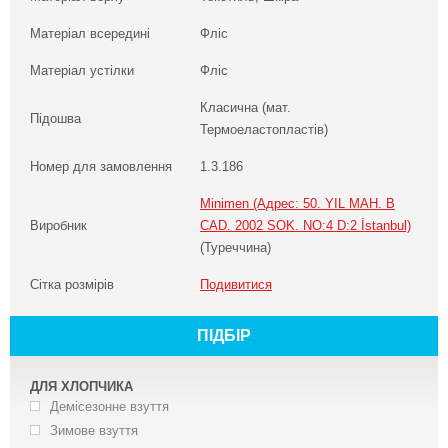
Матеріал всередині
Фліс
Матеріал устілки
Фліс
Класична (мат.
Підошва
Термоеластопластів)
Номер для замовлення
1.3.186
Minimen (Адрес: 50. YIL MAH. B
Виробник
CAD. 2002 SOK. NO:4 D:2 İstanbul)
(Туреччина)
Сітка розмірів
Подивитися
ПІДБІР
ДЛЯ ХЛОПЧИКА
Демісезонне взуття
Зимове взуття