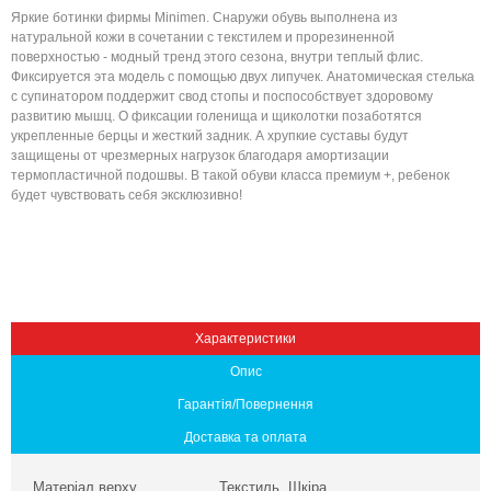
Яркие ботинки фирмы Minimen. Снаружи обувь выполнена из
натуральной кожи в сочетании с текстилем и прорезиненной
поверхностью - модный тренд этого сезона, внутри теплый флис.
Фиксируется эта модель с помощью двух липучек. Анатомическая стелька
с супинатором поддержит свод стопы и поспособствует здоровому
развитию мышц. О фиксации голенища и щиколотки позаботятся
укрепленные берцы и жесткий задник. А хрупкие суставы будут
защищены от чрезмерных нагрузок благодаря амортизации
термопластичной подошвы. В такой обуви класса премиум +, ребенок
будет чувствовать себя эксклюзивно!
Вниз
Характеристики
Опис
Гарантія/Повернення
Доставка та оплата
Матеріал верху
Текстиль, Шкіра