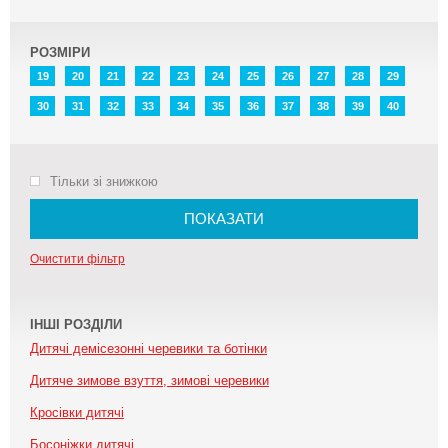
РОЗМІРИ
19
20
21
22
23
24
25
26
27
28
29
30
31
32
33
34
35
36
37
38
39
40
Тільки зі знижкою
ПОКАЗАТИ
Очистити фільтр
ІНШІ РОЗДІЛИ
Дитячі демісезонні черевики та ботінки
Дитяче зимове взуття, зимові черевики
Кросівки дитячі
Босоніжки дитячі