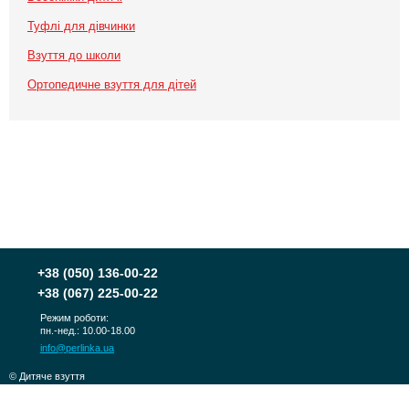
Туфлі для дівчинки
Взуття до школи
Ортопедичне взуття для дітей
+38
(050) 136-00-22
+38
(067) 225-00-22
Режим роботи:
пн.-нед.: 10.00-18.00
info@perlinka.ua
© Дитяче взуття
PERLINKA 2010-2026