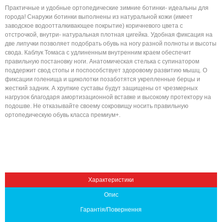
Практичные и удобные ортопедические зимние ботинки- идеальны для
города! Снаружи ботинки выполнены из натуральной кожи (имеет
заводское водоотталкивающее покрытие) коричневого цвета с
отстрочкой, внутри- натуральная плотная цигейка. Удобная фиксация на
две липучки позволяет подобрать обувь на ногу разной полноты и высоты
свода. Каблук Томаса с удлиненным внутренним краем обеспечит
правильную постановку ноги. Анатомическая стелька с супинатором
поддержит свод стопы и поспособствует здоровому развитию мышц. О
фиксации голенища и щиколотки позаботятся укрепленные берцы и
жесткий задник. А хрупкие суставы будут защищены от чрезмерных
нагрузок благодаря амортизационной вставке и высокому протектору на
Вниз
подошве. Не отказывайте своему сокровищу носить правильную
ортопедическую обувь класса премиум+.
Характеристики
Опис
Гарантія/Повернення