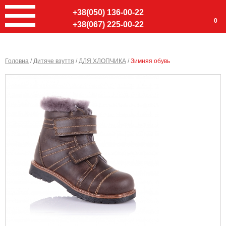
+38(050) 136-00-22
0
+38(067) 225-00-22
Головна
/
Дитяче взуття
/
ДЛЯ ХЛОПЧИКА
/
Зимняя обувь
Ввер