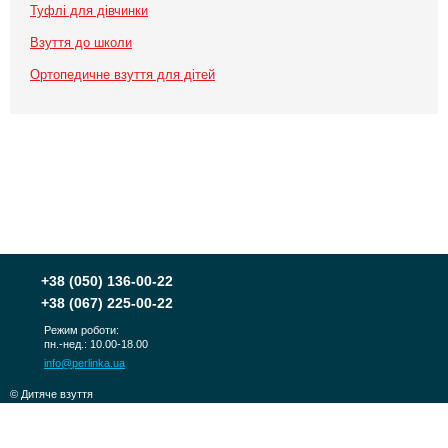
Туфлі для дівчинки
Взуття до школи
Ортопедичне взуття для дітей
+38
(050) 136-00-22
+38
(067) 225-00-22
Режим роботи:
пн.-нед.: 10.00-18.00
info@perlinka.ua
© Дитяче взуття
PERLINKA 2010-2026