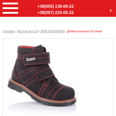
+38(050) 136-00-22
0
+38(067) 225-00-22
Головна
/
Дитяче взуття
/
ДЛЯ ХЛОПЧИКА
/
Демисезонные ботинки
Ввер