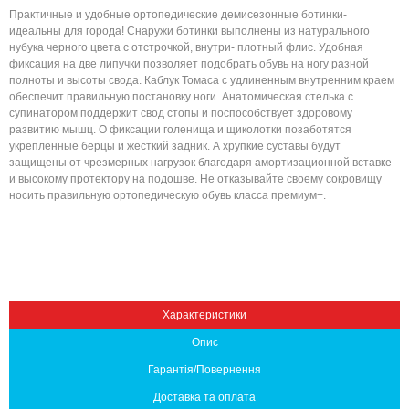
Практичные и удобные ортопедические демисезонные ботинки-
идеальны для города! Снаружи ботинки выполнены из натурального
нубука черного цвета с отстрочкой, внутри- плотный флис. Удобная
фиксация на две липучки позволяет подобрать обувь на ногу разной
полноты и высоты свода. Каблук Томаса с удлиненным внутренним краем
обеспечит правильную постановку ноги. Анатомическая стелька с
супинатором поддержит свод стопы и поспособствует здоровому
развитию мышц. О фиксации голенища и щиколотки позаботятся
укрепленные берцы и жесткий задник. А хрупкие суставы будут
защищены от чрезмерных нагрузок благодаря амортизационной вставке
и высокому протектору на подошве. Не отказывайте своему сокровищу
Вниз
носить правильную ортопедическую обувь класса премиум+.
Характеристики
Опис
Гарантія/Повернення
Доставка та оплата