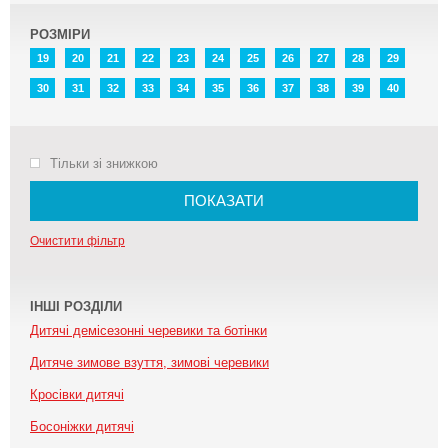
РОЗМІРИ
19
20
21
22
23
24
25
26
27
28
29
30
31
32
33
34
35
36
37
38
39
40
Тільки зі знижкою
ПОКАЗАТИ
Очистити фільтр
ІНШІ РОЗДІЛИ
Дитячі демісезонні черевики та ботінки
Дитяче зимове взуття, зимові черевики
Кросівки дитячі
Босоніжки дитячі