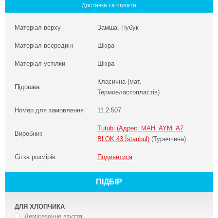
Доставка та оплата
Матеріал верху
Замша, Нубук
Матеріал всередині
Шкіра
Матеріал устілки
Шкіра
Класична (мат.
Підошва
Термоеластопластів)
Номер для замовлення
11.2.507
Tutubi (Адрес: MAH. AYM. A7
Виробник
BLOK:43 İstanbul)
(Туреччина)
Сітка розмірів
Подивитися
ПІДБІР
ДЛЯ ХЛОПЧИКА
Демісезонне взуття