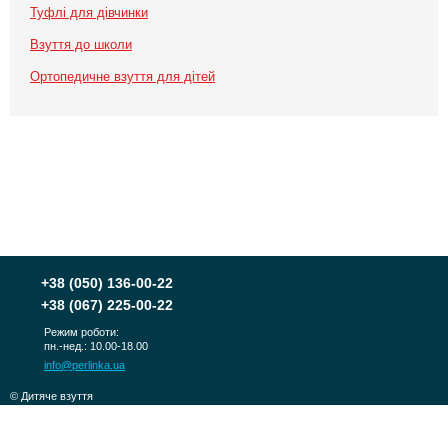
Туфлі для дівчинки
Взуття до школи
Ортопедичне взуття для дітей
+38
(050) 136-00-22
+38
(067) 225-00-22
Режим роботи:
пн.-нед.: 10.00-18.00
info@perlinka.ua
© Дитяче взуття
PERLINKA 2010-2026