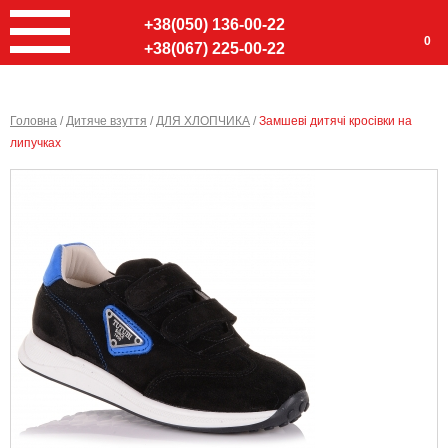
+38(050) 136-00-22
0
+38(067) 225-00-22
Головна
/
Дитяче взуття
/
ДЛЯ ХЛОПЧИКА
/
Замшеві дитячі кросівки на
липучках
Ввер