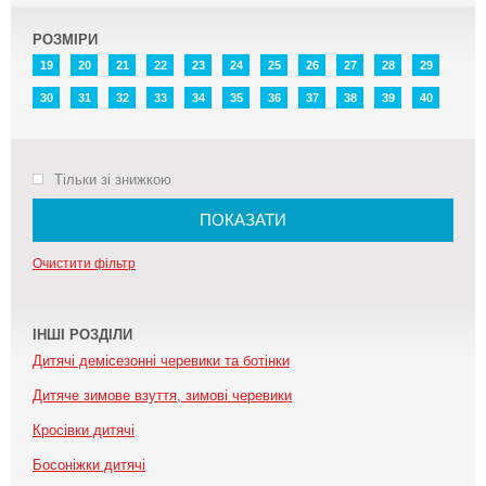
РОЗМІРИ
19
20
21
22
23
24
25
26
27
28
29
30
31
32
33
34
35
36
37
38
39
40
Тільки зі знижкою
ПОКАЗАТИ
Очистити фільтр
ІНШІ РОЗДІЛИ
Дитячі демісезонні черевики та ботінки
Дитяче зимове взуття, зимові черевики
Кросівки дитячі
Босоніжки дитячі