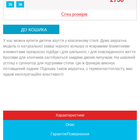
35
36
Сітка розмірів
ДО КОШИКА
У нас можна купити дитяче взуття у класичному стилі. Дуже акуратна
модель із натуральної замші чорного кольору із яскравими блакитними
елементами прекрасно підійде і для шкільного, і для повсякденного життя.
Кросівки для хлопчиків застібуються завдяки двоим липучкам. На шкіряній
устілці є супінатор для підтримки стопи. Цю ж функцію виконує
потовщений задник. Підошва також акуратна, з термоеластопласту, має
Вниз
чудові експлуатаційні властивості.
Характеристики
Опис
Гарантія/Повернення