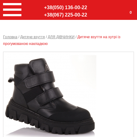
+38(050) 136-00-22
0
+38(067) 225-00-22
Головна
/
Дитяче взуття
/
ДЛЯ ДІВЧИНКИ
/
Дитяче взуття на хутрі із
прогумованою накладкою
Ввер