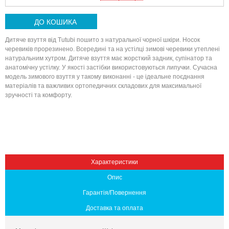
ДО КОШИКА
Дитяче взуття від Tutubi пошито з натуральної чорної шкіри. Носок
черевиків прорезинено. Всередині та на устілці зимові черевики утеплені
натуральним хутром. Дитяче взуття має жорсткий задник, супінатор та
анатомічну устілку. У якості застібки використовуються липучки. Сучасна
модель зимового взуття у такому виконанні - це ідеальне поєднання
матеріалів та важливих ортопедичних складових для максимальної
зручності та комфорту.
Вниз
Характеристики
Опис
Гарантія/Повернення
Доставка та оплата