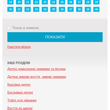
19
20
21
22
23
24
25
26
27
28
29
30
31
32
33
34
35
36
37
38
39
40
Тільки зі знижкою
ПОКАЗАТИ
Очистити фільтр
ІНШІ РОЗДІЛИ
Дитячі демісезонні черевики та ботінки
Дитяче зимове взуття, зимові черевики
Кросівки дитячі
Босоніжки дитячі
Туфлі для дівчинки
Взуття до школи