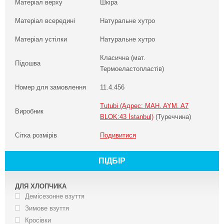
Матеріал верху
Шкіра
Матеріал всередині
Натуральне хутро
Матеріал устілки
Натуральне хутро
Класична (мат.
Підошва
Термоеластопластів)
Номер для замовлення
11.4.456
Tutubi (Адрес: MAH. AYM. A7
Виробник
BLOK:43 İstanbul)
(Туреччина)
Сітка розмірів
Подивитися
ПІДБІР
ДЛЯ ХЛОПЧИКА
Демісезонне взуття
Зимове взуття
Кросівки