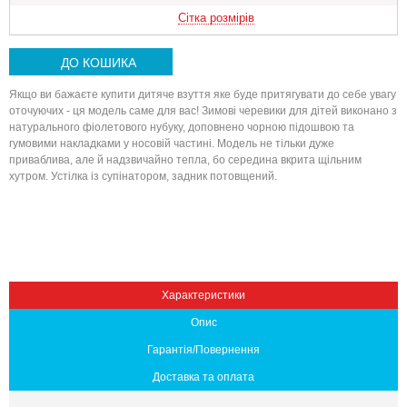
Сітка розмірів
ДО КОШИКА
Якщо ви бажаєте купити дитяче взуття яке буде притягувати до себе увагу
оточуючих - ця модель саме для вас! Зимові черевики для дітей виконано з
натурального фіолетового нубуку, доповнено чорною підошвою та
гумовими накладками у носовій частині. Модель не тільки дуже
приваблива, але й надзвичайно тепла, бо середина вкрита щільним
хутром. Устілка із супінатором, задник потовщений.
Вниз
Характеристики
Опис
Гарантія/Повернення
Доставка та оплата