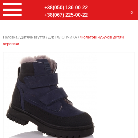
+38(050) 136-00-22
0
+38(067) 225-00-22
Головна
/
Дитяче взуття
/
ДЛЯ ХЛОПЧИКА
/
Фіолетові нубукові дитячі
черевики
Ввер