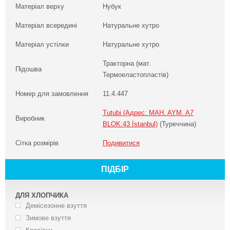
Матеріал верху
Нубук
Матеріал всередині
Натуральне хутро
Матеріал устілки
Натуральне хутро
Тракторна (мат.
Підошва
Термоеластопластів)
Номер для замовлення
11.4.447
Tutubi (Адрес: MAH. AYM. A7
Виробник
BLOK:43 İstanbul)
(Туреччина)
Сітка розмірів
Подивитися
ПІДБІР
ДЛЯ ХЛОПЧИКА
Демісезонне взуття
Зимове взуття