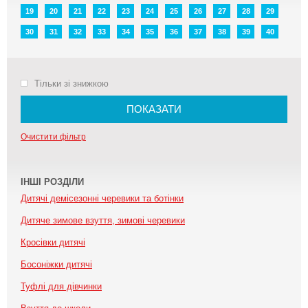
19
20
21
22
23
24
25
26
27
28
29
30
31
32
33
34
35
36
37
38
39
40
Тільки зі знижкою
ПОКАЗАТИ
Очистити фільтр
ІНШІ РОЗДІЛИ
Дитячі демісезонні черевики та ботінки
Дитяче зимове взуття, зимові черевики
Кросівки дитячі
Босоніжки дитячі
Туфлі для дівчинки