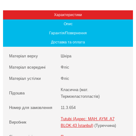
Характеристики
Опис
Гарантія/Повернення
Доставка та оплата
Матеріал верху
Шкіра
Матеріал всередині
Фліс
Матеріал устілки
Фліс
Класична (мат.
Підошва
Термоеластопластів)
Номер для замовлення
11.3.654
Tutubi (Адрес: MAH. AYM. A7
Виробник
BLOK:43 İstanbul)
(Туреччина)