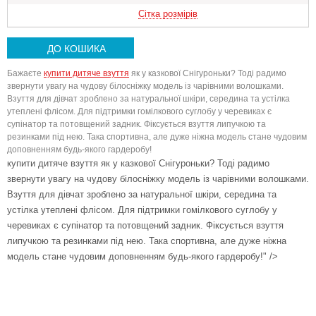
Сітка розмірів
ДО КОШИКА
Бажаєте
купити дитяче взуття
як у казкової Снігуроньки? Тоді радимо
звернути увагу на чудову білосніжку модель із чарівними волошками.
Взуття для дівчат зроблено за натуральної шкіри, середина та устілка
утеплені флісом. Для підтримки гомілкового суглобу у черевиках є
супінатор та потовщений задник. Фіксується взуття липучкою та
резинками під нею. Така спортивна, але дуже ніжна модель стане чудовим
доповненням будь-якого гардеробу!
купити дитяче взуття як у казкової Снігуроньки? Тоді радимо
Вниз
звернути увагу на чудову білосніжку модель із чарівними волошками.
Взуття для дівчат зроблено за натуральної шкіри, середина та
устілка утеплені флісом. Для підтримки гомілкового суглобу у
черевиках є супінатор та потовщений задник. Фіксується взуття
липучкою та резинками під нею. Така спортивна, але дуже ніжна
модель стане чудовим доповненням будь-якого гардеробу!" />