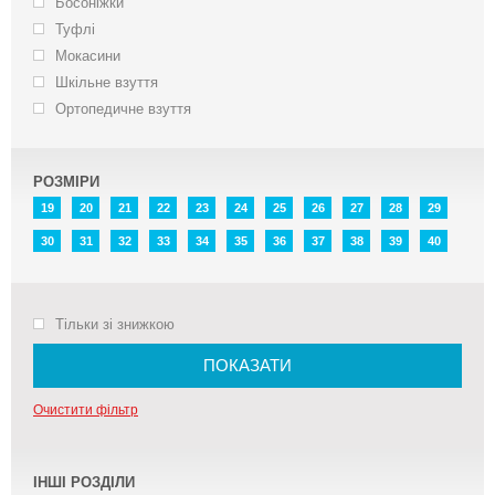
Босоніжки
Туфлі
Мокасини
Шкільне взуття
Ортопедичне взуття
РОЗМІРИ
19
20
21
22
23
24
25
26
27
28
29
30
31
32
33
34
35
36
37
38
39
40
Тільки зі знижкою
ПОКАЗАТИ
Очистити фільтр
ІНШІ РОЗДІЛИ