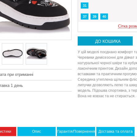
31
37
39
40
Сітка розм
ДО КОШИКА
У цій моделі поєднано комфорт т
Черевики демісезонні для дівчат 
натуральної чорної шкіри та нубук
лаконічним принтом. Дизайн доп
вставками та практичним прогумо
ата при отриманні
Середина утеплена щільним флісо
липучки дозволяють легко та шкид
тавка 1 день
модель. Підошва спортивна, з те
Вона не ковзає та не стирається.
истики
Опис
Гарантія/Повернення
Доставка та оплата