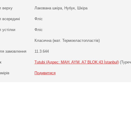
л верху
Лакована шкіра, Нубук, Шкіра
л всередині
Фліс
 устілки
Фліс
Класична (мат. Термоеластопластів)
ля замовлення
11.3.644
к
Tutubi (Адрес: MAH. AYM. A7 BLOK:43 İstanbul)
(Туреч
змірів
Подивитися