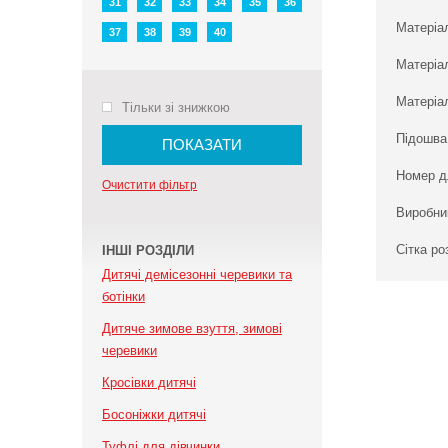
31
32
33
34
35
36
Матеріа
37
38
39
40
Матеріа
Матеріал
Тільки зі знижкою
Підошва
ПОКАЗАТИ
Номер д
Очистити фільтр
Виробни
Сітка ро
ІНШІ РОЗДІЛИ
Дитячі демісезонні черевики та
ботінки
Дитяче зимове взуття, зимові
черевики
Кросівки дитячі
Босоніжки дитячі
Туфлі для дівчинки