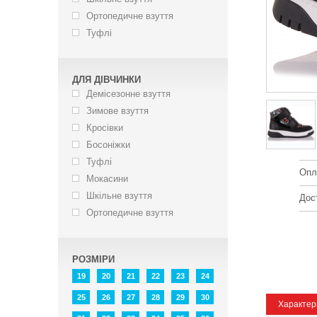
Ортопедичне взуття
Туфлі
ДЛЯ ДІВЧИНКИ
Демісезонне взуття
Зимове взуття
Кросівки
Босоніжки
Туфлі
Опл
Мокасини
Шкільне взуття
Дос
Ортопедичне взуття
РОЗМІРИ
19
20
21
22
23
24
25
26
27
28
29
30
Характер