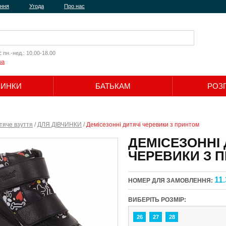
ення
Угода
Про нас
:
пн.-нед.: 10.00-18.00
ua
ЧИНКИ
БАТЬКАМ
РОЗ
Шукати
тяче взуття
/
ДЛЯ ДІВЧИНКИ
/
Демісезонні дитячі черевики з принтом
ДЕМІСЕЗОННІ 
ЧЕРЕВИКИ З 
11.
НОМЕР ДЛЯ ЗАМОВЛЕННЯ:
ВИБЕРІТЬ РОЗМІР:
26
27
28