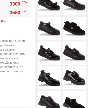
Вверх
ГРН.
3300
ГРН.
3580
ірів
а стильний дизайн.
зроблено з
а з цікавим
овнено лакованими
ваним носком.
м. Дві широкі
ко взути та зняти
рмоеластопласту.