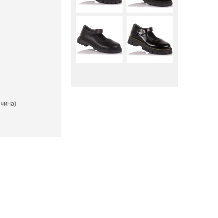
чина)
Вниз