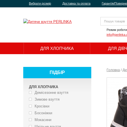
Вибрати розмір
Доставка та оплата
Гарантія/Поверн
Режим роботи
info@perlinka.
ДЛЯ ХЛОПЧИКА
ДЛЯ ДІВ
Головна
/
Ди
ПІДБІР
ДЛЯ ХЛОПЧИКА
Демісезонне взуття
Зимове взуття
Кросівки
Босоніжки
Мокасини
Шкільне взуття