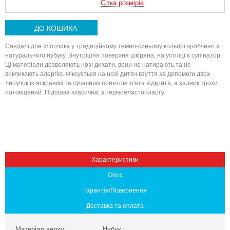
Сітка розмірів
ДО КОШИКА
Сандалі для хлопчика у традиційному темно-синьому кольорі зроблено з
натурального нубуку. Внутрішня поверхня шкіряна, на устілці є супінатор.
Ці матеріали дозволяють нозі дихати, вони не натирають та не
викликають алергію. Фіксується на нозі дитяч взуття за допомоги двох
липучок із яскравим та сучасним принтом. п'ята відкрита, а задник трохи
потовщений. Підошва класична, з термоеластопласту.
Вниз
Характеристики
Опис
Гарантія/Повернення
Доставка та оплата
Матеріал верху
Нубук