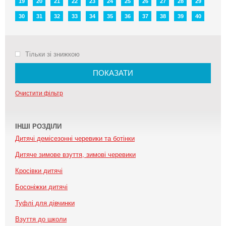
19
20
21
22
23
24
25
26
27
28
29
30
31
32
33
34
35
36
37
38
39
40
Тільки зі знижкою
ПОКАЗАТИ
Очистити фільтр
ІНШІ РОЗДІЛИ
Дитячі демісезонні черевики та ботінки
Дитяче зимове взуття, зимові черевики
Кросівки дитячі
Босоніжки дитячі
Туфлі для дівчинки
Взуття до школи