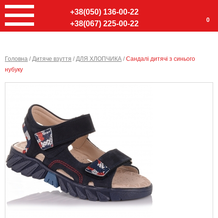
+38(050) 136-00-22
0
+38(067) 225-00-22
Головна
/
Дитяче взуття
/
ДЛЯ ХЛОПЧИКА
/
Сандалі дитячі з синього
нубуку
Ввер