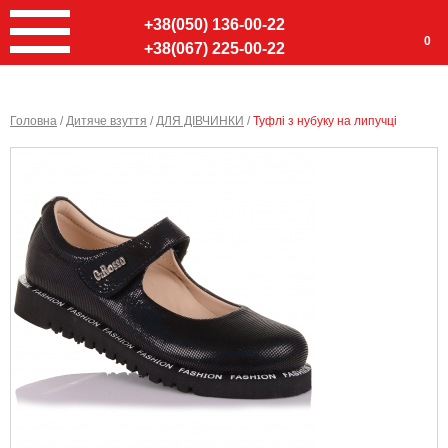
+38(050) 136-00-22
0
+38(067) 225-00-22
Головна
/
Дитяче взуття
/
ДЛЯ ДІВЧИНКИ
/
Туфлі з нубуку на липучці
Ввер