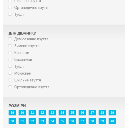
Шкільне взуття
Ортопедичне взуття
Туфлі
ДЛЯ ДІВЧИНКИ
Демісезонне взуття
Зимове взуття
Кросівки
Босоніжки
Туфлі
Мокасини
Шкільне взуття
Ортопедичне взуття
РОЗМІРИ
19
20
21
22
23
24
25
26
27
28
29
30
31
32
33
34
35
36
37
38
39
40