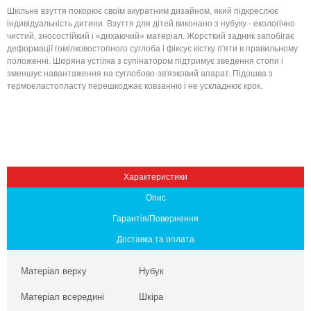
Шкільне взуття покорює своїм акуратним дизайном, який підкреслює
індивідуальність дитини. Взуття для дітей виконано з нубуку - екологічно
чистий, зносостійкий і «дихаючий» матеріал. Жорсткий задник запобігає
деформації гомілковостопного суглоба і фіксує кістку п'яти в правильному
положенні. Шкіряна устілка з супінатором підтримує зведення стопи і
зменшує навантаження на суглобово-зв'язковий апарат. Підошва з
термоеластопласту перешкоджає ковзанню і не ускладнює крок.
Вниз
Характеристики
Опис
Гарантія/Повернення
Доставка та оплата
Матеріал верху
Нубук
Матеріал всередині
Шкіра