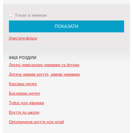
Тільки зі знижкою
ПОКАЗАТИ
Очистити фільтр
ІНШІ РОЗДІЛИ
Дитячі демісезонні черевики та ботінки
Дитяче зимове взуття, зимові черевики
Кросівки дитячі
Босоніжки дитячі
Туфлі для дівчинки
Взуття до школи
Ортопедичне взуття для дітей