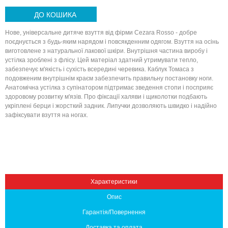
ДО КОШИКА
Нове, універсальне дитяче взуття від фірми Cezara Rosso - добре
поєднується з будь-яким нарядом і повсякденним одягом. Взуття на осінь
виготовлене ​​з натуральної лакової шкіри. Внутрішня частина виробу і
устілка зроблені з флісу. Цей матеріал здатний утримувати тепло,
забезпечує м'якість і сухість всередині черевика. Каблук Томаса з
подовженим внутрішнім краєм забезпечить правильну постановку ноги.
Анатомічна устілка з супінатором підтримає зведення стопи і посприяє
здоровому розвитку м'язів. Про фіксації халяви і щиколотки подбають
укріплені берци і жорсткий задник. Липучки дозволяють швидко і надійно
зафіксувати взуття на ногах.
Вниз
Характеристики
Опис
Гарантія/Повернення
Доставка та оплата