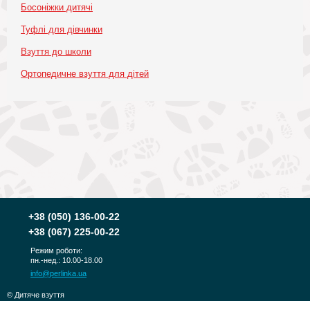
Босоніжки дитячі
Туфлі для дівчинки
Взуття до школи
Ортопедичне взуття для дітей
+38
(050) 136-00-22
+38
(067) 225-00-22
Режим роботи:
пн.-нед.: 10.00-18.00
info@perlinka.ua
© Дитяче взуття
PERLINKA 2010-2026