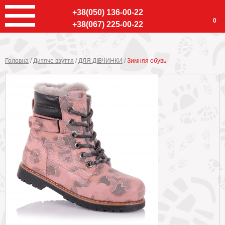
+38(050) 136-00-22
0
+38(067) 225-00-22
Головна
/
Дитяче взуття
/
ДЛЯ ДІВЧИНКИ
/
Зимняя обувь
Ввер