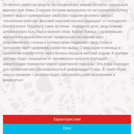
Отличного качества модель ортопедических зимних ботинок- идеальный
вариант для зимы. Снаружи ботинки выполнены из натурального нубука
(имеет водоотталкивающее свойство) пудрово-розового цвета с
тисненным принтом. Высокий широкий язычок защищает от попадания
снега и влаги. Надевать такие ботинки - секундное дело, ведь помимо
шнурков в них есть ещё и молния сбоку. Каблук Томаса с удлиненным
внутренним краем обеспечит правильную постановку ноги.
Анатомическая стелька с супинатором поддержит свод стопы и
поспособствует здоровому развитию мышц. О фиксации голенища и
щиколотки позаботятся укрепленные берцы и жесткий задник. А хрупкие
суставы будут защищены от чрезмерных нагрузок благодаря
Вниз
амортизации термопластичной тракторной подошвы. Эта пара подходит
для профилактики плосковальгусной деформации стопы. В такой обуви
класса премиум +, ребенок будет чувствовать себя эксклюзивно и
комфортно!
Характеристики
Опис