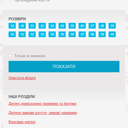
Ортопедичне взуття
РОЗМІРИ
19
20
21
22
23
24
25
26
27
28
29
30
31
32
33
34
35
36
37
38
39
40
Тільки зі знижкою
ПОКАЗАТИ
Очистити фільтр
ІНШІ РОЗДІЛИ
Дитячі демісезонні черевики та ботінки
Дитяче зимове взуття, зимові черевики
Кросівки дитячі