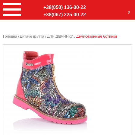
+38(050) 136-00-22
0
+38(067) 225-00-22
Головна
/
Дитяче взуття
/
ДЛЯ ДІВЧИНКИ
/
Демисезонные ботинки
Ввер