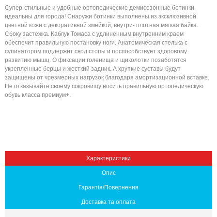
Супер-стильные и удобные ортопедические демисезонные ботинки-
идеальны для города! Снаружи ботинки выполнены из эксклюзивной
цветной кожи с декоративной змейкой, внутри- плотная мягкая байка.
Сбоку застежка. Каблук Томаса с удлиненным внутренним краем
обеспечит правильную постановку ноги. Анатомическая стелька с
супинатором поддержит свод стопы и поспособствует здоровому
развитию мышц. О фиксации голенища и щиколотки позаботятся
укрепленные берцы и жесткий задник. А хрупкие суставы будут
защищены от чрезмерных нагрузок благодаря амортизационной вставке.
Не отказывайте своему сокровищу носить правильную ортопедическую
обувь класса премиум+.
Вниз
Характеристики
Опис
Гарантія/Повернення
Доставка та оплата