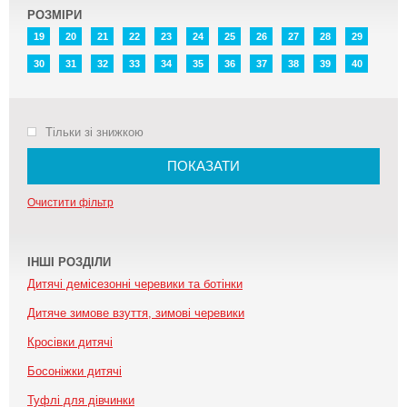
РОЗМІРИ
19
20
21
22
23
24
25
26
27
28
29
30
31
32
33
34
35
36
37
38
39
40
Тільки зі знижкою
ПОКАЗАТИ
Очистити фільтр
ІНШІ РОЗДІЛИ
Дитячі демісезонні черевики та ботінки
Дитяче зимове взуття, зимові черевики
Кросівки дитячі
Босоніжки дитячі
Туфлі для дівчинки