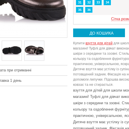
31
32
33
34
35
36
Сітка розм
ДО КОШИКА
Купити
взуття для дітей
для школ
магазині! Туфлі для дівчат викона
шкіри з середини та ззовні. Стил
кольору та оздоблення фурнітур
практичною, універсальною, яскр
Дитяче взуття має устілку із супі
ата при отриманні
потовщений задник. Фіксація на н
допомоги липучки. Підошва висока
тавка 1 день
ковзає та не стирається.
взуття для дітей для школи м
магазині! Туфлі для дівчат вик
шкіри з середини та ззовні. Сти
кольору та оздоблення фурніт
практичною, універсальною, яс
Дитяче взуття має устілку із су
потовщений задник. Фіксація на