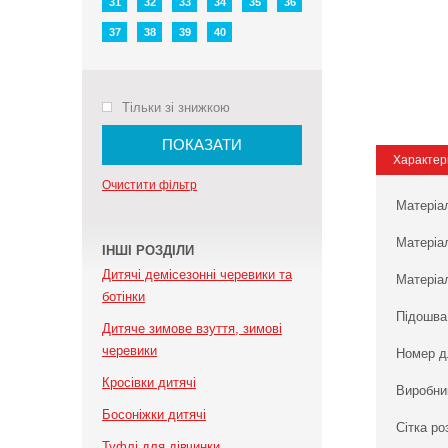
31
32
33
34
35
36
37
38
39
40
Тільки зі знижкою
ПОКАЗАТИ
Характер
Очистити фільтр
Матеріа
Матеріа
ІНШІ РОЗДІЛИ
Дитячі демісезонні черевики та
Матеріал
ботінки
Підошва
Дитяче зимове взуття, зимові
черевики
Номер д
Кросівки дитячі
Виробни
Босоніжки дитячі
Сітка ро
Туфлі для дівчинки