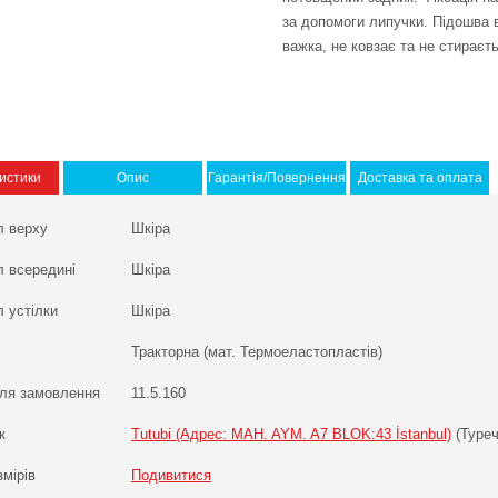
за допомоги липучки. Підошва в
важка, не ковзає та не стираєть
истики
Опис
Гарантія/Повернення
Доставка та оплата
л верху
Шкіра
л всередині
Шкіра
 устілки
Шкіра
Тракторна (мат. Термоеластопластів)
ля замовлення
11.5.160
к
Tutubi (Адрес: MAH. AYM. A7 BLOK:43 İstanbul)
(Туреч
змірів
Подивитися