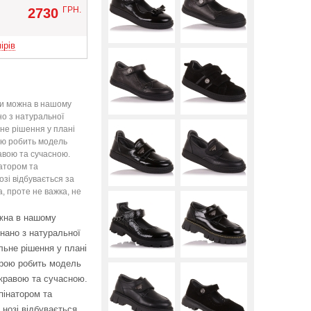
Вверх
ГРН.
2730
ірів
и можна в нашому
но з натуральної
ьне рішення у плані
ою робить модель
авою та сучасною.
натором та
озі відбувається за
, проте не важка, не
ожна в нашому
онано з натуральної
льне рішення у плані
урою робить модель
кравою та сучасною.
пінатором та
 нозі відбувається