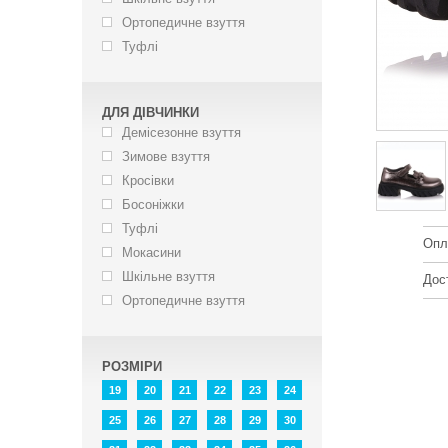
Ортопедичне взуття
Туфлі
ДЛЯ ДІВЧИНКИ
Демісезонне взуття
Зимове взуття
Кросівки
Босоніжки
Туфлі
Опл
Мокасини
Шкільне взуття
Дос
Ортопедичне взуття
РОЗМІРИ
19
20
21
22
23
24
25
26
27
28
29
30