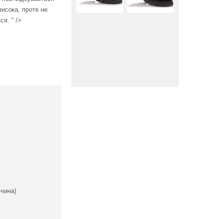
исока, проте не
ся. " />
Вниз
чина)