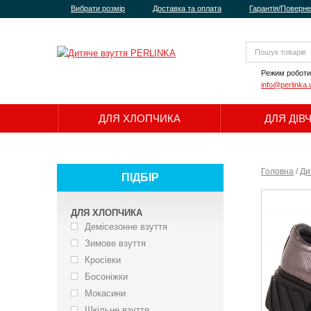
Вибрати розмір
Доставка та оплата
Гарантія/Поверн
Режим роботи
info@perlinka.
ДЛЯ ХЛОПЧИКА
ДЛЯ ДІВ
Головна
/
Ди
ПІДБІР
ДЛЯ ХЛОПЧИКА
Демісезонне взуття
Зимове взуття
Кросівки
Босоніжки
Мокасини
Шкільне взуття