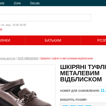
ення
Угода
Про нас
:
пн.-нед.: 10.00-18.00
ua
ЧИНКИ
БАТЬКАМ
РОЗ
Шукати
тяче взуття
/
ДЛЯ ДІВЧИНКИ
/
Шкіряні туфлі із металевим відблиском
ШКІРЯНІ ТУФЛІ
МЕТАЛЕВИМ
ВІДБЛИСКОМ
11.
НОМЕР ДЛЯ ЗАМОВЛЕННЯ:
ВИБЕРІТЬ РОЗМІР: