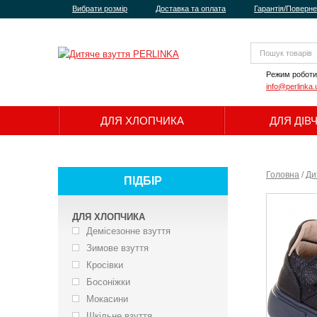
Вибрати розмір
Доставка та оплата
Гарантія/Поверн
Режим роботи
info@perlinka.
ДЛЯ ХЛОПЧИКА
ДЛЯ ДІВ
Головна
/
Ди
ПІДБІР
ДЛЯ ХЛОПЧИКА
Демісезонне взуття
Зимове взуття
Кросівки
Босоніжки
Мокасини
Шкільне взуття