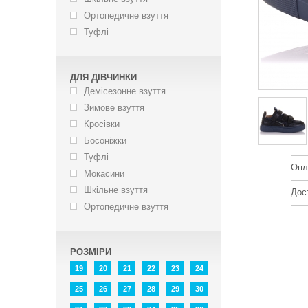
Ортопедичне взуття
Туфлі
ДЛЯ ДІВЧИНКИ
Демісезонне взуття
Зимове взуття
Кросівки
Босоніжки
Туфлі
Опл
Мокасини
Шкільне взуття
Дос
Ортопедичне взуття
РОЗМІРИ
19
20
21
22
23
24
25
26
27
28
29
30