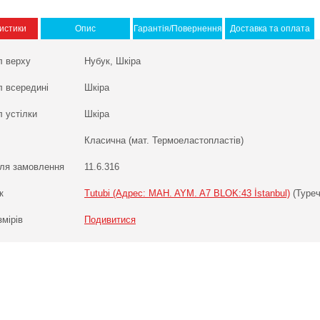
истики
Опис
Гарантія/Повернення
Доставка та оплата
л верху
Нубук, Шкіра
л всередині
Шкіра
 устілки
Шкіра
Класична (мат. Термоеластопластів)
ля замовлення
11.6.316
к
Tutubi (Адрес: MAH. AYM. A7 BLOK:43 İstanbul)
(Туреч
змірів
Подивитися