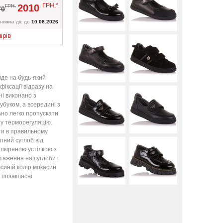
Вверх
ГРН.*
2010
ГРН.
70
нижка діє до
10.08.2026
ірів
йде на будь-який
фіксації відразу на
ні виконано з
убуком, а всередині з
но легко пропускати
у терморегуляцію.
яти в правильному
пний суглоб від
шкіряною устілкою з
таження на суглоби і
синій колір мокасин
а позакласні