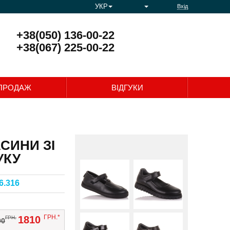
УКР
Вхід
+38(050) 136-00-22
+38(067) 225-00-22
0
ПРОДАЖ
ВІДГУКИ
СИНИ ЗІ
УКУ
6.316
ГРН.*
1810
ГРН.
90