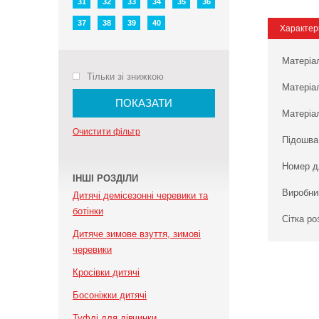
31
32
33
34
35
36
37
38
39
40
Характер
Матеріа
Тільки зі знижкою
Матеріа
ПОКАЗАТИ
Матеріал
Очистити фільтр
Підошва
Номер д
ІНШІ РОЗДІЛИ
Виробни
Дитячі демісезонні черевики та
ботінки
Сітка ро
Дитяче зимове взуття, зимові
черевики
Кросівки дитячі
Босоніжки дитячі
Туфлі для дівчинки