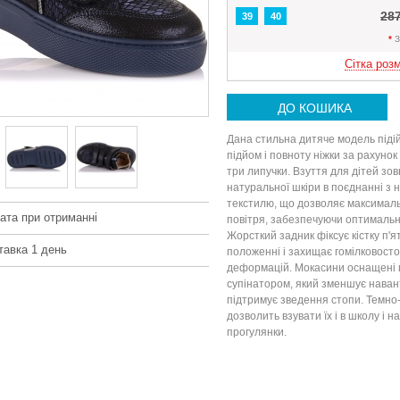
28
39
40
*
З
Сітка розм
ДО КОШИКА
Дана стильна дитяче модель піді
підйом і повноту ніжки за рахунок 
три липучки. Взуття для дітей зов
натуральної шкіри в поєднанні з н
текстилю, що дозволяє максималь
ата при отриманні
повітря, забезпечуючи оптимальн
Жорсткий задник фіксує кістку п'
тавка 1 день
положенні і захищає гомілковосто
деформацій. Мокасини оснащені 
супінатором, який зменшує наван
підтримує зведення стопи. Темно-
дозволить взувати їх і в школу і н
прогулянки.