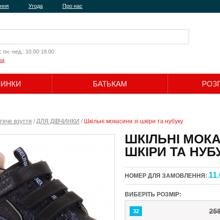
ення
Угода
Про нас
:
пн.-нед.: 10.00-18.00
ua
ЧИНКИ
БАТЬКАМ
РОЗ
Шукати
тяче взуття
/
ДЛЯ ДІВЧИНКИ
/
Шкільні мокасини зі шкіри та нубуку
ШКІЛЬНІ МОКА
ШКІРИ ТА НУБ
11.
НОМЕР ДЛЯ ЗАМОВЛЕННЯ:
ВИБЕРІТЬ РОЗМІР:
25
32