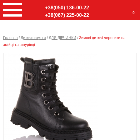
+38(050) 136-00-22
0
+38(067) 225-00-22
Головна
/
Дитяче взуття
/
ДЛЯ ДІВЧИНКИ
/
Зимові дитячі черевики на
змійці та шнурівці
Ввер