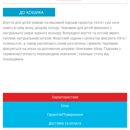
ДО КОШИКА
Взуття для дітей зимове на масивній підошві гарантує теплі і сухі ноги
навіть в саму вогку, дощову погоду. Черевики для дітей виконано з
натуральної шкіри чорного кольору. Всередені взуття та устілка вкриті
теплим, натуральним хутром. Жорсткий задник і супінатор фіксують п'яту і
голеностоп, а також запобігають появі розтягнень і вивихів. Черевики
фіксуються на ногах за допомогою шнурків і блискавки збоку. Підошва з
термоеластопласту перешкоджає ковзанню і захищає стопу від
пошкоджень.
Вниз
Характеристики
Опис
Гарантія/Повернення
Доставка та оплата