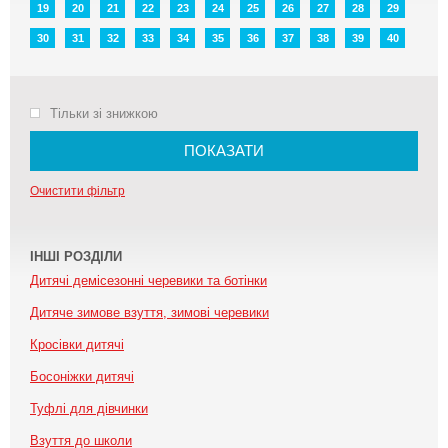
19
20
21
22
23
24
25
26
27
28
29
30
31
32
33
34
35
36
37
38
39
40
Тільки зі знижкою
ПОКАЗАТИ
Очистити фільтр
ІНШІ РОЗДІЛИ
Дитячі демісезонні черевики та ботінки
Дитяче зимове взуття, зимові черевики
Кросівки дитячі
Босоніжки дитячі
Туфлі для дівчинки
Взуття до школи