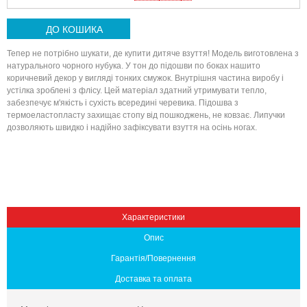
ДО КОШИКА
Тепер не потрібно шукати, де купити дитяче взуття! Модель виготовлена ​​з
натурального чорного нубука. У тон до підошви по боках нашито
коричневий декор у вигляді тонких смужок. Внутрішня частина виробу і
устілка зроблені з флісу. Цей матеріал здатний утримувати тепло,
забезпечує м'якість і сухість всередині черевика. Підошва з
термоеластопласту захищає стопу від пошкоджень, не ковзає. Липучки
дозволяють швидко і надійно зафіксувати взуття на осінь ногах.
Вниз
Характеристики
Опис
Гарантія/Повернення
Доставка та оплата