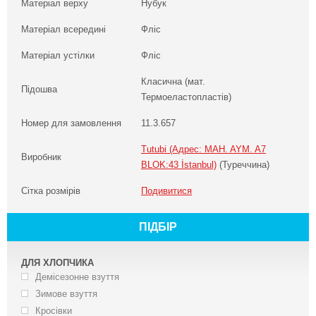
Матеріал верху
Нубук
Матеріал всередині
Фліс
Матеріал устілки
Фліс
Класична (мат.
Підошва
Термоеластопластів)
Номер для замовлення
11.3.657
Tutubi (Адрес: MAH. AYM. A7
Виробник
BLOK:43 İstanbul)
(Туреччина)
Сітка розмірів
Подивитися
ПІДБІР
ДЛЯ ХЛОПЧИКА
Демісезонне взуття
Зимове взуття
Кросівки