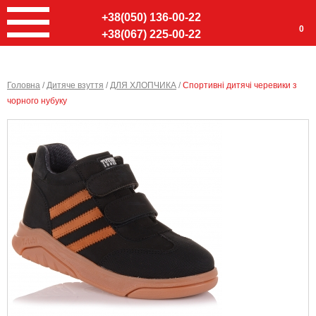
+38(050) 136-00-22
0
+38(067) 225-00-22
Головна
/
Дитяче взуття
/
ДЛЯ ХЛОПЧИКА
/
Спортивні дитячі черевики з
чорного нубуку
Ввер