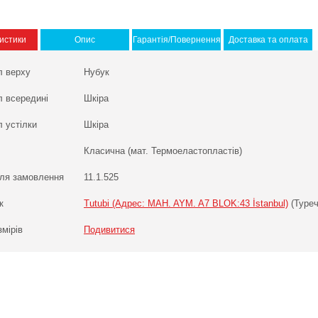
истики
Опис
Гарантія/Повернення
Доставка та оплата
л верху
Нубук
л всередині
Шкіра
 устілки
Шкіра
Класична (мат. Термоеластопластів)
ля замовлення
11.1.525
к
Tutubi (Адрес: MAH. AYM. A7 BLOK:43 İstanbul)
(Туреч
змірів
Подивитися