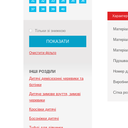
31
32
33
34
35
36
37
38
39
40
Характер
Матеріа
Тільки зі знижкою
Матеріа
ПОКАЗАТИ
Матеріал
Очистити фільтр
Підошва
Номер д
ІНШІ РОЗДІЛИ
Дитячі демісезонні черевики та
Виробни
ботінки
Сітка ро
Дитяче зимове взуття, зимові
черевики
Кросівки дитячі
Босоніжки дитячі
Туфлі для дівчинки