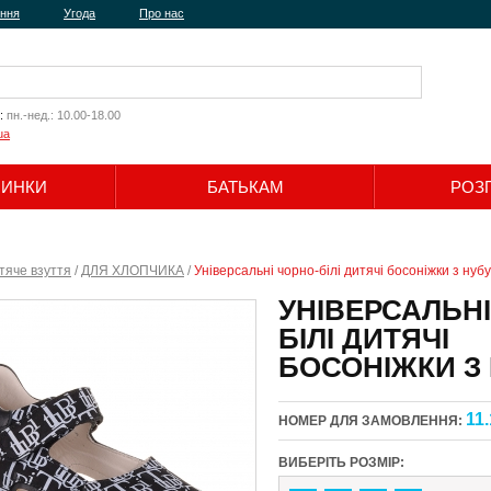
ення
Угода
Про нас
:
пн.-нед.: 10.00-18.00
ua
ЧИНКИ
БАТЬКАМ
РОЗ
Шукати
тяче взуття
/
ДЛЯ ХЛОПЧИКА
/
Універсальні чорно-білі дитячі босоніжки з нубу
УНІВЕРСАЛЬНІ
БІЛІ ДИТЯЧІ
БОСОНІЖКИ З
11.
НОМЕР ДЛЯ ЗАМОВЛЕННЯ:
ВИБЕРІТЬ РОЗМІР: