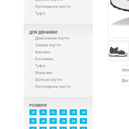
Ортопедичне взуття
Туфлі
ДЛЯ ДІВЧИНКИ
Демісезонне взуття
Зимове взуття
Кросівки
Босоніжки
Туфлі
Опл
Мокасини
Шкільне взуття
Дос
Ортопедичне взуття
РОЗМІРИ
19
20
21
22
23
24
25
26
27
28
29
30