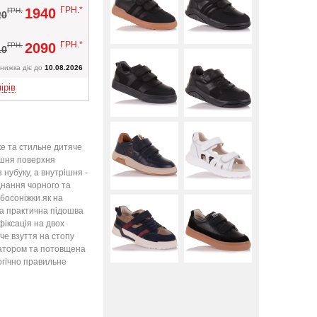
Вверх
ГРН.*
1940
ГРН.
20
ГРН.*
2090
ГРН.
10
нижка діє до
10.08.2026
ірів
ке та стильне дитяче
ішня поверхня
 нубуку, а внутрішня -
днання чорного та
 босоніжки як на
 та практична підошва
фіксація на двох
че взуття на стопу
інатором та потовщена
огічно правильне