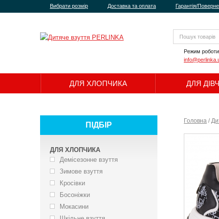
Вибрати розмір
Доставка та оплата
Гарантія/Поверн
Режим роботи
info@perlinka.
ДЛЯ ХЛОПЧИКА
ДЛЯ ДІВ
Головна
/
Ди
ПІДБІР
ДЛЯ ХЛОПЧИКА
Демісезонне взуття
Зимове взуття
Кросівки
Босоніжки
Мокасини
Шкільне взуття