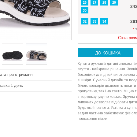
26
27
28
29
24
30
26
32
33
34
*
З
Сітка розм
ДО КОШИКА
Купити рухливій дитині зносостій
взуття - найкраще рішення. Зовн
ата при отриманні
босоніжок для дітей виготовлена з
зі шкіри. Сучасний дизайн та поє
тавка 1 день
білого кольорів дозволять носити
прогулянку, так і на свято. Міцна
з термокаучуку не ковзає. Зручна 
липучках дозволяє підібрати дитя
будь-якої повноти. Устілка з суп
задня частина забезпечує фізіол
положення ніжки.