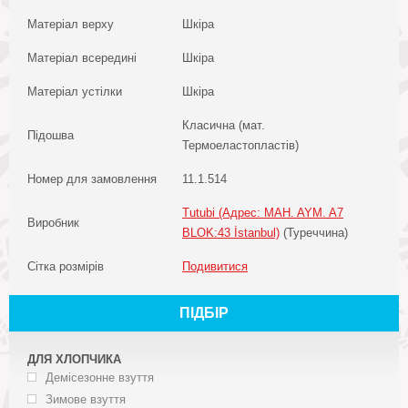
Матеріал верху
Шкіра
Матеріал всередині
Шкіра
Матеріал устілки
Шкіра
Класична (мат.
Підошва
Термоеластопластів)
Номер для замовлення
11.1.514
Tutubi (Адрес: MAH. AYM. A7
Виробник
BLOK:43 İstanbul)
(Туреччина)
Сітка розмірів
Подивитися
ПІДБІР
ДЛЯ ХЛОПЧИКА
Демісезонне взуття
Зимове взуття