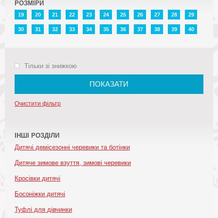
РОЗМІРИ
19
20
21
22
23
24
25
26
27
28
29
30
31
32
33
34
35
36
37
38
39
40
Тільки зі знижкою
ПОКАЗАТИ
Очистити фільтр
ІНШІ РОЗДІЛИ
Дитячі демісезонні черевики та ботінки
Дитяче зимове взуття, зимові черевики
Кросівки дитячі
Босоніжки дитячі
Туфлі для дівчинки