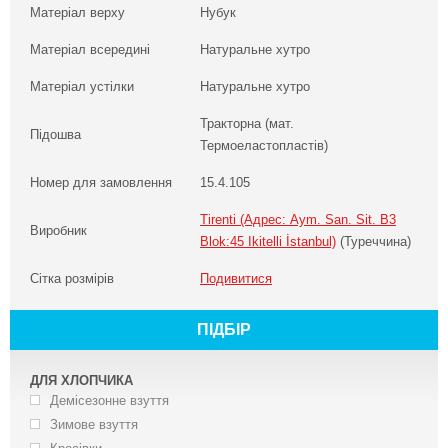
Матеріал верху
Нубук
Матеріал всередині
Натуральне хутро
Матеріал устілки
Натуральне хутро
Тракторна (мат.
Підошва
Термоеластопластів)
Номер для замовлення
15.4.105
Tirenti (Адрес: Aym. San. Sit. B3
Виробник
Blok:45 Ikitelli İstanbul)
(Туреччина)
Сітка розмірів
Подивитися
ПІДБІР
ДЛЯ ХЛОПЧИКА
Демісезонне взуття
Зимове взуття