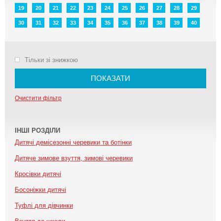
19
20
21
22
23
24
25
26
27
28
29
30
31
32
33
34
35
36
37
38
39
40
Тільки зі знижкою
ПОКАЗАТИ
Очистити фільтр
ІНШІ РОЗДІЛИ
Дитячі демісезонні черевики та ботінки
Дитяче зимове взуття, зимові черевики
Кросівки дитячі
Босоніжки дитячі
Туфлі для дівчинки