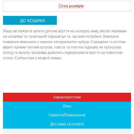
Сітка розмірів
ДО КОШИКА
Якщо ви бажаєте купити дитяче взуття на холодну зиму, високі черевики
на шнурівці та тракторній підошві це те, що вам потрібно! Зовнішня
поверхня виконана з чорного натурального нубуку. Середина та устілка
вкриті пухким теплим хутром, товста та плотна підошва не пропускає
холод та вологу. Шнурівка доволить підкорегувати взуття за повнотою
стопи. Супінатора у моделі немає.
Вниз
Характеристики
Опис
Гарантія/Повернення
Доставка та оплата