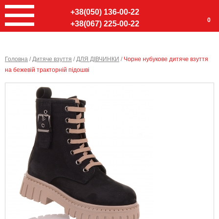
+38(050) 136-00-22
0
+38(067) 225-00-22
Головна
/
Дитяче взуття
/
ДЛЯ ДІВЧИНКИ
/
Чорне нубукове дитяче взуття
на бежевій тракторній підошві
Ввер