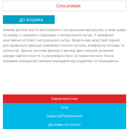
Сітка розмірів
ДО КОШИКА
Зимове дитяче взуття виготовлено з натуральних матеріалів, а саме шкіри
та нубуку, у середині є підкладка з натурального хутра. У черевиках
анатомічна устілка з натурального хутра. Модель має жорсткий задник
для правильної фіксації гомілковостопного суглоба, комфортну колодку та
супінатор. Зручна система фіксації у вигляді двох липучок дозволяє
швидко одягати взуття та регулювати його за повнотою ноги. Носок
черевика захищений гумовою накладкою від подряпин та пошкоджень.
Вниз
Характеристики
Опис
Гарантія/Повернення
Доставка та оплата