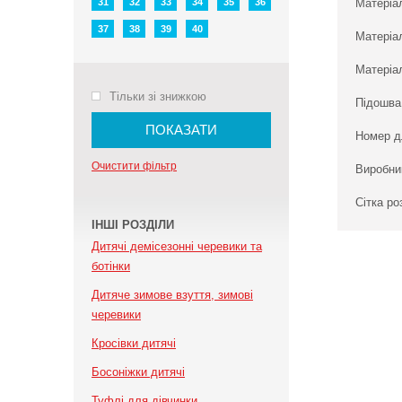
31
32
33
34
35
36
Матеріа
37
38
39
40
Матеріа
Матеріал
Тільки зі знижкою
Підошва
ПОКАЗАТИ
Номер д
Очистити фільтр
Виробни
Сітка ро
ІНШІ РОЗДІЛИ
Дитячі демісезонні черевики та
ботінки
Дитяче зимове взуття, зимові
черевики
Кросівки дитячі
Босоніжки дитячі
Туфлі для дівчинки