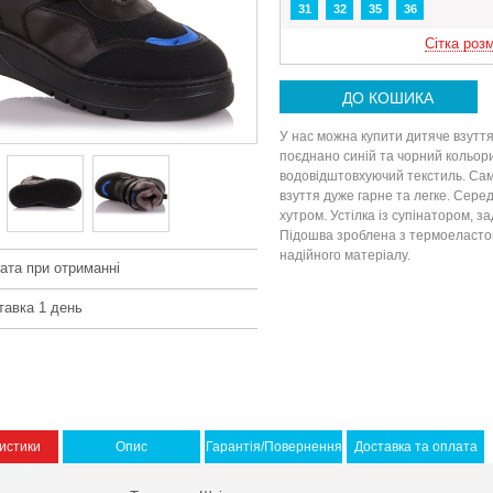
31
32
35
36
Сітка розм
ДО КОШИКА
У нас можна купити дитяче взутт
поєднано синій та чорний кольори
водовідштовхуючий текстиль. Сам
взуття дуже гарне та легке. Сере
хутром. Устілка із супінатором, 
Підошва зроблена з термоеластоп
надійного матеріалу.
ата при отриманні
тавка 1 день
истики
Опис
Гарантія/Повернення
Доставка та оплата