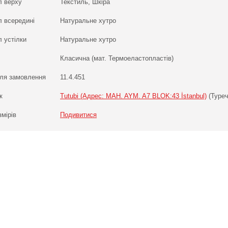
л верху
Текстиль, Шкіра
л всередині
Натуральне хутро
 устілки
Натуральне хутро
Класична (мат. Термоеластопластів)
ля замовлення
11.4.451
к
Tutubi (Адрес: MAH. AYM. A7 BLOK:43 İstanbul)
(Туреч
змірів
Подивитися