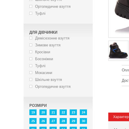
Ортопедичне взуття
Туфлі
ДЛЯ ДІВЧИНКИ
Демісезонне взуття
Зимове взуття
Кросівки
Босоніжки
Туфлі
Опл
Мокасини
Шкільне взуття
Дос
Ортопедичне взуття
РОЗМІРИ
19
20
21
22
23
24
Характер
25
26
27
28
29
30