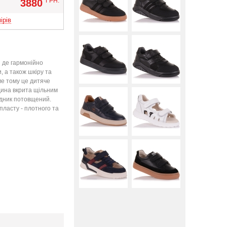
ГРН.
3880
Вверх
ірів
я де гармонійно
, а також шкіру та
е тому це дитяче
дина вкрита щільним
задник потовщений.
ласту - плотного та