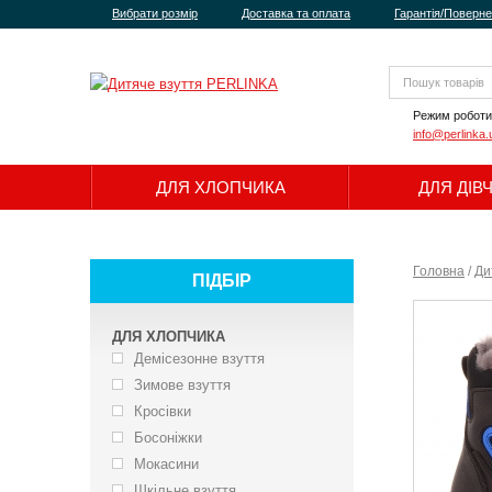
Вибрати розмір
Доставка та оплата
Гарантія/Поверн
Режим роботи
info@perlinka.
ДЛЯ ХЛОПЧИКА
ДЛЯ ДІВ
Головна
/
Ди
ПІДБІР
ДЛЯ ХЛОПЧИКА
Демісезонне взуття
Зимове взуття
Кросівки
Босоніжки
Мокасини
Шкільне взуття