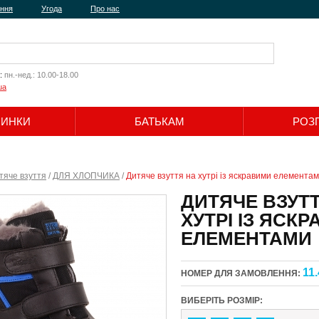
ення
Угода
Про нас
:
пн.-нед.: 10.00-18.00
ua
ЧИНКИ
БАТЬКАМ
РОЗ
Шукати
тяче взуття
/
ДЛЯ ХЛОПЧИКА
/
Дитяче взуття на хутрі із яскравими елемента
ДИТЯЧЕ ВЗУТ
ХУТРІ ІЗ ЯСК
ЕЛЕМЕНТАМИ
11.
НОМЕР ДЛЯ ЗАМОВЛЕННЯ:
ВИБЕРІТЬ РОЗМІР: