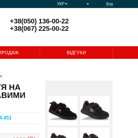
УКР
Вхід
+38(050) 136-00-22
+38(067) 225-00-22
0
ПРОДАЖ
ВІДГУКИ
ми
ТЯ НА
РАВИМИ
4.451