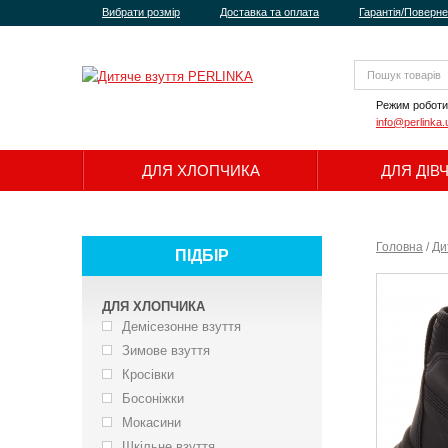
Вибрати розмір
Доставка та оплата
Гарантія/Поверн
Режим роботи
info@perlinka.
ДЛЯ ХЛОПЧИКА
ДЛЯ ДІВ
Головна
/
Ди
ПІДБІР
ДЛЯ ХЛОПЧИКА
Демісезонне взуття
Зимове взуття
Кросівки
Босоніжки
Мокасини
Шкільне взуття