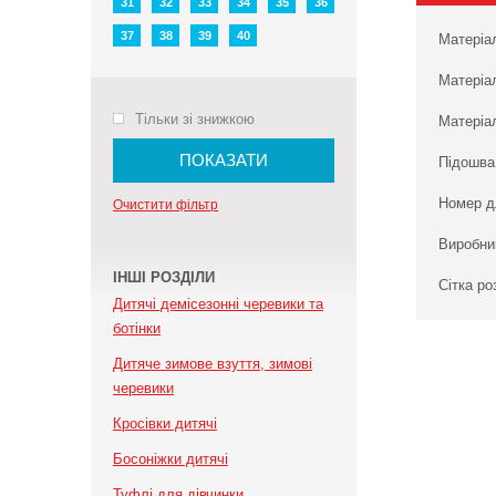
31
32
33
34
35
36
37
38
39
40
Матеріа
Матеріа
Тільки зі знижкою
Матеріал
ПОКАЗАТИ
Підошва
Номер д
Очистити фільтр
Виробни
ІНШІ РОЗДІЛИ
Сітка ро
Дитячі демісезонні черевики та
ботінки
Дитяче зимове взуття, зимові
черевики
Кросівки дитячі
Босоніжки дитячі
Туфлі для дівчинки