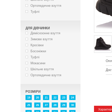
Ортопедичне взуття
Туфлі
ДЛЯ ДІВЧИНКИ
Демісезонне взуття
Зимове взуття
Кросівки
Босоніжки
Туфлі
Опл
Мокасини
Шкільне взуття
Дос
Ортопедичне взуття
РОЗМІРИ
19
20
21
22
23
24
25
26
27
28
29
30
Характер