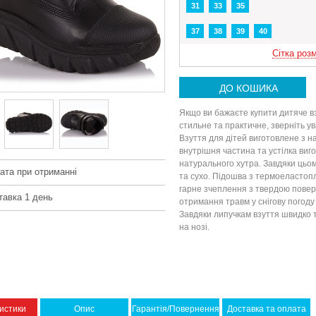
31
33
35
37
38
39
40
Сітка розм
ДО КОШИКА
Якщо ви бажаєте купити дитяче в
стильне та практичне, зверніть у
Взуття для дітей виготовлене з н
внутрішня частина та устілка виго
натурального хутра. Завдяки цьом
ата при отриманні
та сухо. Підошва з термоеластоп
гарне зчеплення з твердою повер
тавка 1 день
отримання травм у снігову погоду 
Завдяки липучкам взуття швидко т
на нозі.
истики
Опис
Гарантія/Повернення
Доставка та оплата