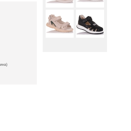
ина)
Вниз