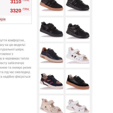
ГРН.
3110
Вверх
ГРН.
3320
ірів
зуття комфортне,
вагу на цю модель!
атуральної шкіри,
товлені з
у в черевиках тепло
ласту забезпечує
хнею та знижує ризик
та під час ожеледиці.
а надійно фіксується