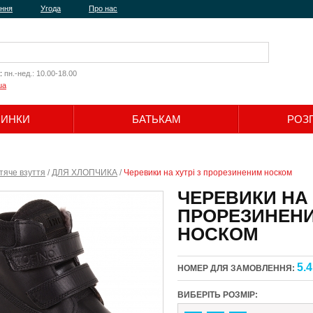
ення
Угода
Про нас
:
пн.-нед.: 10.00-18.00
ua
ЧИНКИ
БАТЬКАМ
РОЗ
Шукати
тяче взуття
/
ДЛЯ ХЛОПЧИКА
/
Черевики на хутрі з прорезиненим носком
ЧЕРЕВИКИ НА 
ПРОРЕЗИНЕН
НОСКОМ
5.4
НОМЕР ДЛЯ ЗАМОВЛЕННЯ:
ВИБЕРІТЬ РОЗМІР: