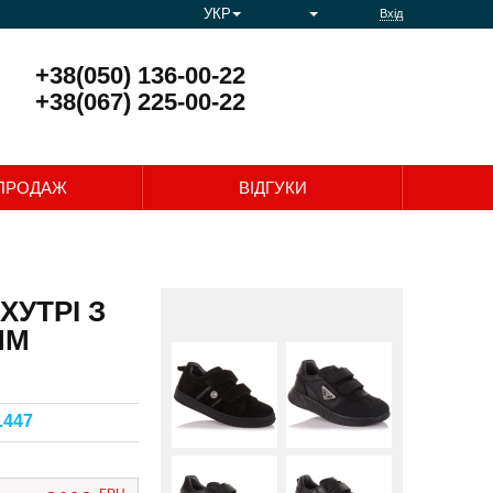
УКР
Вхід
+38(050) 136-00-22
+38(067) 225-00-22
0
ПРОДАЖ
ВІДГУКИ
ХУТРІ З
ИМ
.447