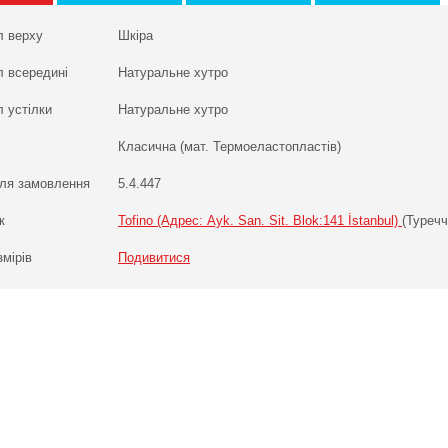
л верху
Шкіра
л всередині
Натуральне хутро
 устілки
Натуральне хутро
Класична (мат. Термоеластопластів)
ля замовлення
5.4.447
к
Tofino (Адрес: Ayk. San. Sit. Blok:141 İstanbul)
(Туречч
змірів
Подивитися