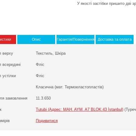
У якості застібки пришито дві зр
истики
Опис
Гарантія/Повернення
Доставка та оплата
л верху
Текстиль, Шкіра
л всередині
Фліс
 устілки
Фліс
Класична (мат. Термоеластопластів)
ля замовлення
11.3.650
к
Tutubi (Адрес: MAH. AYM. A7 BLOK:43 İstanbul)
(Туреч
змірів
Подивитися