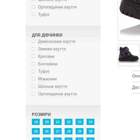
Ортопедичне взуття
Туфлі
ДЛЯ ДІВЧИНКИ
Демісезонне взуття
Зимове взуття
Кросівки
Босоніжки
Туфлі
Опл
Мокасини
Шкільне взуття
Дос
Ортопедичне взуття
РОЗМІРИ
19
20
21
22
23
24
25
26
27
28
29
30