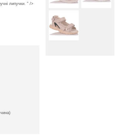
учні липучки. " />
Вниз
чина)