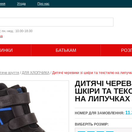
ення
Угода
Про нас
:
пн.-нед.: 10.00-18.00
ua
ЧИНКИ
БАТЬКАМ
РОЗ
Шукати
тяче взуття
/
ДЛЯ ХЛОПЧИКА
/
Дитячі черевики зі шкіри та текстилю на липучк
ДИТЯЧІ ЧЕРЕВ
ШКІРИ ТА ТЕ
НА ЛИПУЧКАХ
11.
НОМЕР ДЛЯ ЗАМОВЛЕННЯ:
ВИБЕРІТЬ РОЗМІР: