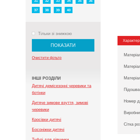
31
32
33
34
35
36
37
38
39
40
Тільки зі знижкою
Характер
ПОКАЗАТИ
Матеріа
Очистити фільтр
Матеріа
Матеріал
ІНШІ РОЗДІЛИ
Дитячі демісезонні черевики та
Підошва
ботінки
Номер д
Дитяче зимове взуття, зимові
черевики
Виробни
Кросівки дитячі
Сітка ро
Босоніжки дитячі
Туфлі для дівчинки