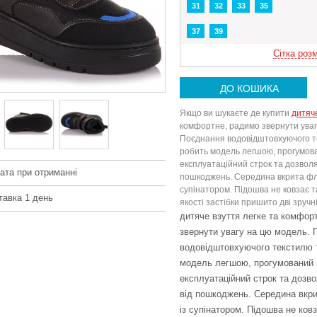
31
32
33
35
37
39
Сітка розм
ДО КОШИКА
Якщо ви шукаєте де купити
дитяч
комфортне, радимо звернути уваг
Поєднання водовідштовхуючого т
робить модель легшою, прогумов
експлуатаційний строк та дозволя
ата при отриманні
пошкоджень. Середина вкрита фліс
супінатором. Підошва не ковзає т
тавка 1 день
якості застібки пришито дві зручн
дитяче взуття легке та комфор
звернути увагу на цю модель. 
водовідштовхуючого текстилю т
модель легшою, прогумований 
експлуатаційний строк та дозво
від пошкоджень. Середина вкри
із супінатором. Підошва не ковз