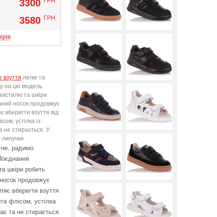
ГРН.
3300
Вверх
ГРН.
3580
ірів
е взуття
легке та
у на цю модель.
екстилю та шкіри
аний носок продовжує
є вберегти взуття від
ом, устілка із
а не стирається. У
і липучки.
тне, радимо
Поєднання
а шкіри робить
носок продовжує
ляє вберегти взуття
та флісом, устілка
ає та не стирається.