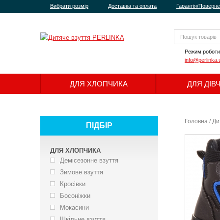
Вибрати розмір
Доставка та оплата
Гарантія/Поверн
Режим роботи
info@perlinka.
ДЛЯ ХЛОПЧИКА
ДЛЯ ДІВ
Головна
/
Ди
ПІДБІР
ДЛЯ ХЛОПЧИКА
Демісезонне взуття
Зимове взуття
Кросівки
Босоніжки
Мокасини
Шкільне взуття