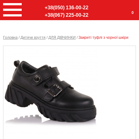
+38(050) 136-00-22
0
+38(067) 225-00-22
Головна
/
Дитяче взуття
/
ДЛЯ ДІВЧИНКИ
/
Закриті туфлі з чорної шкіри
Ввер