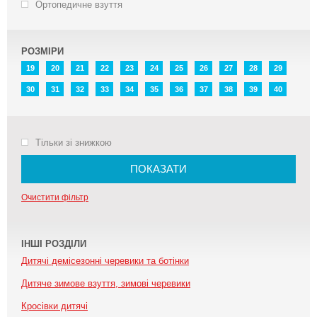
Ортопедичне взуття
РОЗМІРИ
19
20
21
22
23
24
25
26
27
28
29
30
31
32
33
34
35
36
37
38
39
40
Тільки зі знижкою
ПОКАЗАТИ
Очистити фільтр
ІНШІ РОЗДІЛИ
Дитячі демісезонні черевики та ботінки
Дитяче зимове взуття, зимові черевики
Кросівки дитячі