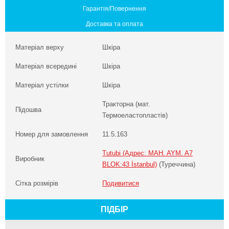
Гарантія/Повернення
Доставка та оплата
Матеріал верху
Шкіра
Матеріал всередині
Шкіра
Матеріал устілки
Шкіра
Тракторна (мат.
Підошва
Термоеластопластів)
Номер для замовлення
11.5.163
Tutubi (Адрес: MAH. AYM. A7
Виробник
BLOK:43 İstanbul)
(Туреччина)
Сітка розмірів
Подивитися
ПІДБІР