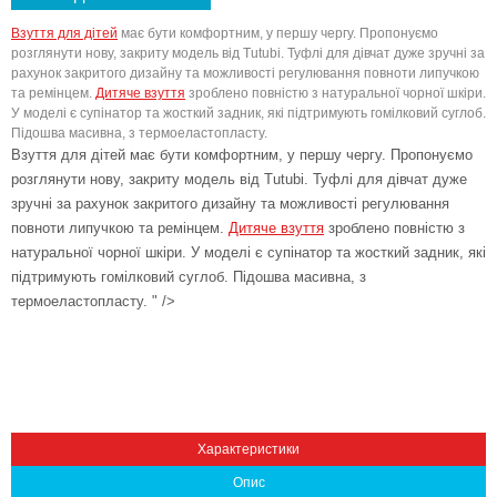
Взуття для дітей
має бути комфортним, у першу чергу. Пропонуємо
розглянути нову, закриту модель від Tutubi. Туфлі для дівчат дуже зручні за
рахунок закритого дизайну та можливості регулювання повноти липучкою
та ремінцем.
Дитяче взуття
зроблено повністю з натуральної чорної шкіри.
У моделі є супінатор та жосткий задник, які підтримують гомілковий суглоб.
Підошва масивна, з термоеластопласту.
Взуття для дітей має бути комфортним, у першу чергу. Пропонуємо
розглянути нову, закриту модель від Tutubi. Туфлі для дівчат дуже
зручні за рахунок закритого дизайну та можливості регулювання
повноти липучкою та ремінцем.
Дитяче взуття
зроблено повністю з
Вниз
натуральної чорної шкіри. У моделі є супінатор та жосткий задник, які
підтримують гомілковий суглоб. Підошва масивна, з
термоеластопласту. " />
Характеристики
Опис