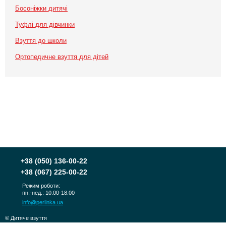
Босоніжки дитячі
Туфлі для дівчинки
Взуття до школи
Ортопедичне взуття для дітей
+38
(050) 136-00-22
+38
(067) 225-00-22
Режим роботи:
пн.-нед.: 10.00-18.00
info@perlinka.ua
© Дитяче взуття