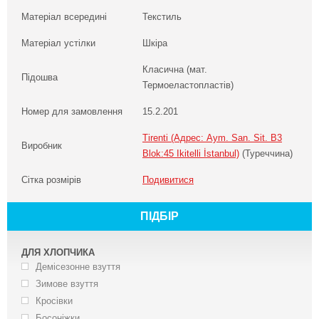
Матеріал всередині
Текстиль
Матеріал устілки
Шкіра
Класична (мат.
Підошва
Термоеластопластів)
Номер для замовлення
15.2.201
Tirenti (Адрес: Aym. San. Sit. B3
Виробник
Blok:45 Ikitelli İstanbul)
(Туреччина)
Сітка розмірів
Подивитися
ПІДБІР
ДЛЯ ХЛОПЧИКА
Демісезонне взуття
Зимове взуття
Кросівки
Босоніжки