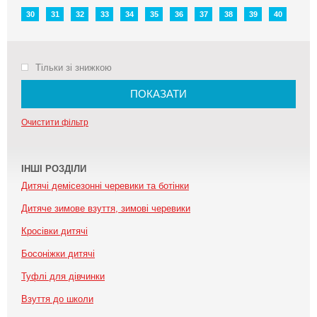
30
31
32
33
34
35
36
37
38
39
40
Тільки зі знижкою
ПОКАЗАТИ
Очистити фільтр
ІНШІ РОЗДІЛИ
Дитячі демісезонні черевики та ботінки
Дитяче зимове взуття, зимові черевики
Кросівки дитячі
Босоніжки дитячі
Туфлі для дівчинки
Взуття до школи