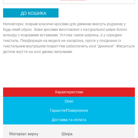
ДО КОШИКА
Неповторні, яскраві класичні кросівки для дівчинки внесуть родзинку у
будь-який образ. Зовні кросівки виготовлені з натуральної шкіри білого
кольору з яскравими вставками. Устілка також шкіряна, а у середині
текстиль. Перфорація на моделі не наскрізна, проте у поєднанні із
текстильним внутрішнім покриттям забеспечить нозі "дихяння". Фіксується
дитяче взуття на нозі двома липучками.
Вниз
Характеристики
Опис
Гарантія/Повернення
Доставка та оплата
Матеріал верху
Шкіра