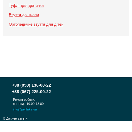
Туфлі для дівчинки
Взуття до школи
Ортопедичне взуття для дітей
+38
(050) 136-00-22
+38
(067) 225-00-22
Режим роботи:
пн.-нед.: 10.00-18.00
info@perlinka.ua
© Дитяче взуття
PERLINKA 2010-2026