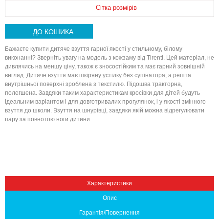
Сітка розмірів
ДО КОШИКА
Бажаєте купити дитяче взуття гарної якості у стильному, білому
виконанні? Зверніть увагу на модель з кожзаму від Tirenti. Цей матеріал, не
дивлячись на меншу ціну, також є зносостійким та має гарний зовнішній
вигляд. Дитяче взуття має шкіряну устілку без супінатора, а решта
внутрішньої поверхні зроблена з текстилю. Підошва тракторна,
полегшена. Завдяки таким характеристикам кросівки для дітей будуть
ідеальним варіантом і для довготривалих прогулянок, і у якості змінного
взуття до школи. Взуття на шнурівці, завдяки якій можна відрегулювати
Вниз
пару за повнотою ноги дитини.
Характеристики
Опис
Гарантія/Повернення