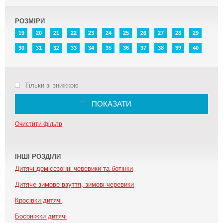
РОЗМІРИ
19
20
21
22
23
24
25
26
27
28
29
30
31
32
33
34
35
36
37
38
39
40
Тільки зі знижкою
ПОКАЗАТИ
Очистити фільтр
ІНШІ РОЗДІЛИ
Дитячі демісезонні черевики та ботінки
Дитяче зимове взуття, зимові черевики
Кросівки дитячі
Босоніжки дитячі