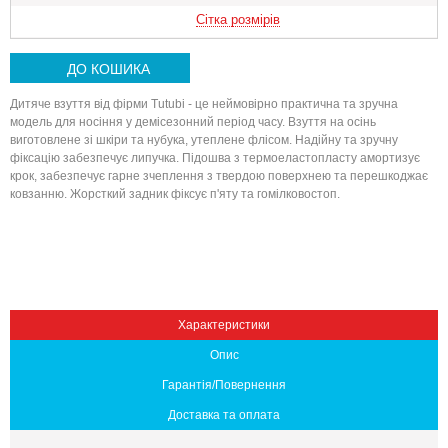
Сітка розмірів
ДО КОШИКА
Дитяче взуття від фірми Tutubi - це неймовірно практична та зручна
модель для носіння у демісезонний період часу. Взуття на осінь
виготовлене зі шкіри та нубука, утеплене флісом. Надійну та зручну
фіксацію забезпечує липучка. Підошва з термоеластопласту амортизує
крок, забезпечує гарне зчеплення з твердою поверхнею та перешкоджає
ковзанню. Жорсткий задник фіксує п'яту та гомілковостоп.
Вниз
Характеристики
Опис
Гарантія/Повернення
Доставка та оплата