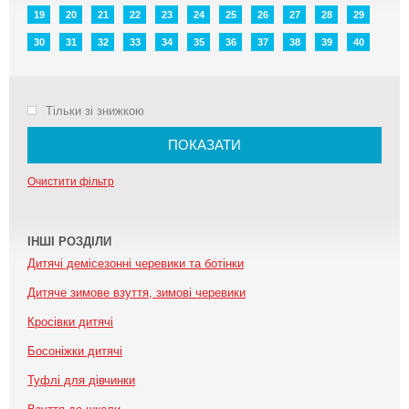
19
20
21
22
23
24
25
26
27
28
29
30
31
32
33
34
35
36
37
38
39
40
Тільки зі знижкою
ПОКАЗАТИ
Очистити фільтр
ІНШІ РОЗДІЛИ
Дитячі демісезонні черевики та ботінки
Дитяче зимове взуття, зимові черевики
Кросівки дитячі
Босоніжки дитячі
Туфлі для дівчинки