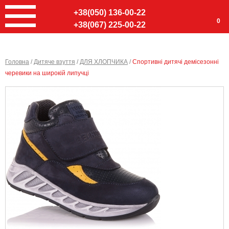
+38(050) 136-00-22
0
+38(067) 225-00-22
Головна
/
Дитяче взуття
/
ДЛЯ ХЛОПЧИКА
/
Спортивні дитячі демісезонні
черевики на широкій липучці
Ввер