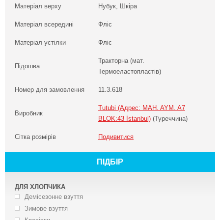
Матеріал верху
Нубук, Шкіра
Матеріал всередині
Фліс
Матеріал устілки
Фліс
Тракторна (мат.
Підошва
Термоеластопластів)
Номер для замовлення
11.3.618
Tutubi (Адрес: MAH. AYM. A7
Виробник
BLOK:43 İstanbul)
(Туреччина)
Сітка розмірів
Подивитися
ПІДБІР
ДЛЯ ХЛОПЧИКА
Демісезонне взуття
Зимове взуття