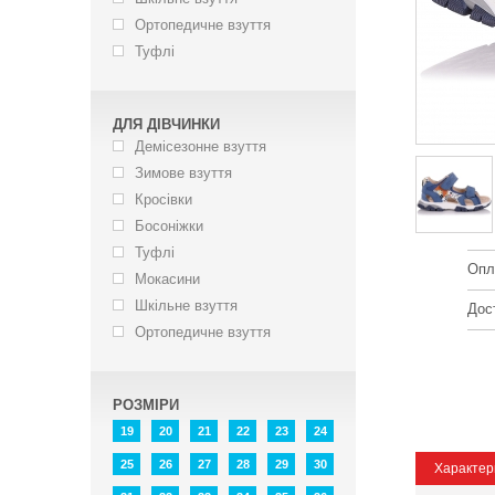
Ортопедичне взуття
Туфлі
ДЛЯ ДІВЧИНКИ
Демісезонне взуття
Зимове взуття
Кросівки
Босоніжки
Туфлі
Опл
Мокасини
Шкільне взуття
Дос
Ортопедичне взуття
РОЗМІРИ
19
20
21
22
23
24
25
26
27
28
29
30
Характер