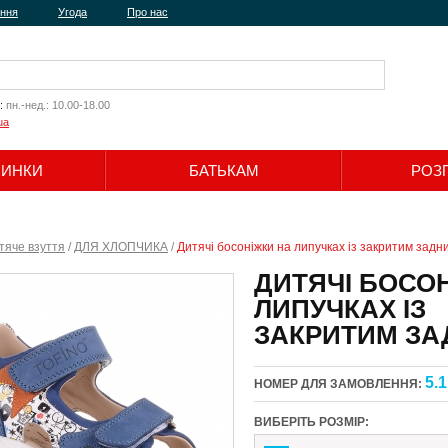
ення
Угода
Про нас
:
пн.-нед.: 10.00-18.00
ua
ЧИНКИ
БАТЬКАМ
РОЗ
Шукати
тяче взуття
/
ДЛЯ ХЛОПЧИКА
/
Дитячі босоніжки на липучках із закритим задн
ДИТЯЧІ БОСО
ЛИПУЧКАХ ІЗ
ЗАКРИТИМ З
5.1
НОМЕР ДЛЯ ЗАМОВЛЕННЯ:
ВИБЕРІТЬ РОЗМІР: