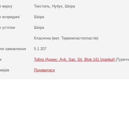
л верху
Текстиль, Нубук, Шкіра
л всередині
Шкіра
 устілки
Шкіра
Класична (мат. Термоеластопластів)
ля замовлення
5.1.207
к
Tofino (Адрес: Ayk. San. Sit. Blok:141 İstanbul)
(Туречч
змірів
Подивитися