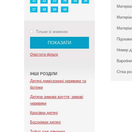
31
32
33
34
35
36
Матеріа
37
38
39
40
Матеріа
Матеріал
Тільки зі знижкою
Підошва
ПОКАЗАТИ
Номер д
Очистити фільтр
Виробни
Сітка ро
ІНШІ РОЗДІЛИ
Дитячі демісезонні черевики та
ботінки
Дитяче зимове взуття, зимові
черевики
Кросівки дитячі
Босоніжки дитячі
Туфлі для дівчинки