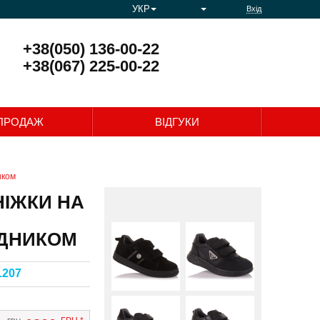
УКР
Вхід
+38(050) 136-00-22
+38(067) 225-00-22
0
ПРОДАЖ
ВІДГУКИ
иком
НІЖКИ НА
АДНИКОМ
.207