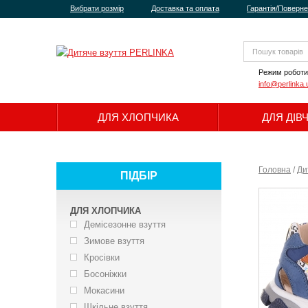
Вибрати розмір
Доставка та оплата
Гарантія/Поверн
Режим роботи
info@perlinka.
ДЛЯ ХЛОПЧИКА
ДЛЯ ДІВ
Головна
/
Ди
ПІДБІР
ДЛЯ ХЛОПЧИКА
Демісезонне взуття
Зимове взуття
Кросівки
Босоніжки
Мокасини
Шкільне взуття