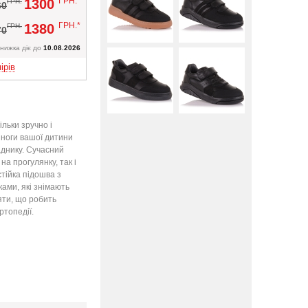
ГРН.*
1300
ГРН.
Вверх
60
ГРН.*
1380
ГРН.
70
нижка діє до
10.08.2026
ірів
ільки зручно і
 ноги вашої дитини
аднику. Сучасний
на прогулянку, так і
стійка підошва з
ами, які знімають
яти, що робить
ртопедії.