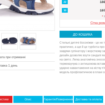
18
22
19
30
*
З
Сітка розм
ДО КОШИКА
Стильні дитячі босоніжки - це не т
практично, а ще й це турбота про
завдяки супінатору і жорсткому з
дизайн дозволяє взути сандалі як 
ата при отриманні
на свято. Легка анатомічна зносо
термокаучука з антишокова вставк
тавка 1 день
ударне навантаження на кістку п'
модель профілактичною в плані о
истики
Опис
Гарантія/Повернення
Доставка та оплата