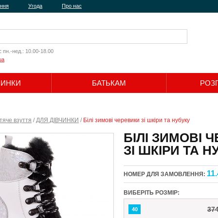
ення
Угода
Про нас
:
пн.-нед.: 10.00-18.00
ua
ЧИНКИ
БАТЬКАМ
РОЗ
Шукати
тяче взуття
/
ДЛЯ ДІВЧИНКИ
/
Білі зимові черевики зі шкіри та нубуку
БІЛІ ЗИМОВІ 
ЗІ ШКІРИ ТА Н
11.
НОМЕР ДЛЯ ЗАМОВЛЕННЯ:
ВИБЕРІТЬ РОЗМІР:
37
40