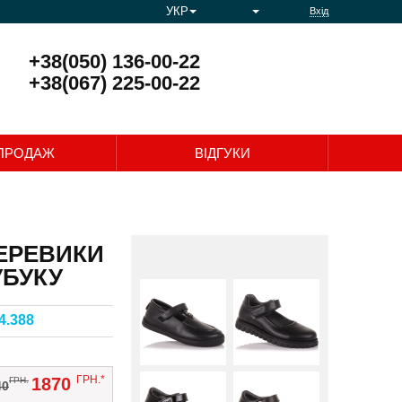
УКР
Вхід
+38(050) 136-00-22
+38(067) 225-00-22
0
ПРОДАЖ
ВІДГУКИ
ЧЕРЕВИКИ
УБУКУ
4.388
ГРН.*
1870
ГРН.
40