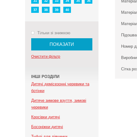
31
32
33
34
35
36
Матеріа
37
38
39
40
Матеріа
Матеріал
Тільки зі знижкою
Підошва
ПОКАЗАТИ
Номер д
Очистити фільтр
Виробни
Сітка ро
ІНШІ РОЗДІЛИ
Дитячі демісезонні черевики та
ботінки
Дитяче зимове взуття, зимові
черевики
Кросівки дитячі
Босоніжки дитячі
Туфлі для дівчинки