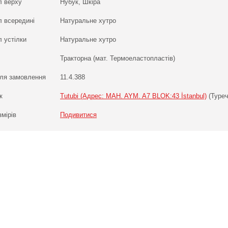
л верху
Нубук, Шкіра
л всередині
Натуральне хутро
 устілки
Натуральне хутро
Тракторна (мат. Термоеластопластів)
ля замовлення
11.4.388
к
Tutubi (Адрес: MAH. AYM. A7 BLOK:43 İstanbul)
(Туреч
змірів
Подивитися