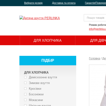
Вибрати розмір
Доставка та оплата
Гарантія/Поверн
Режим роботи
info@perlinka.
ДЛЯ ХЛОПЧИКА
ДЛЯ ДІВ
Головна
/
Ди
ПІДБІР
ДЛЯ ХЛОПЧИКА
Демісезонне взуття
Зимове взуття
Кросівки
Босоніжки
Мокасини
Шкільне взуття