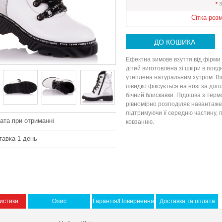
*
З
Сітка розм
ДО КОШИКА
Ефектна зимове взуття від фірми 
дітей виготовлена ​​зі шкіри в поєд
утеплена натуральним хутром. Взу
швидко фіксується на нозі за доп
бічний блискавки. Підошва з тер
рівномірно розподіляє навантажен
підтримуючи її середню частину,
ата при отриманні
ковзанню.
тавка 1 день
истики
Опис
Гарантія/Повернення
Доставка та оплата