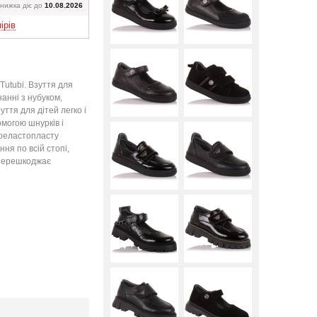
Вверх
нижка діє до
10.08.2026
ірів
Tutubi. Взуття для
нанні з нубуком,
ття для дітей легко і
омогою шнурків і
моеластопласту
ня по всій стопі,
 перешкоджає