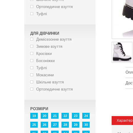
Ортопедичне взуття
Туфлі
ДЛЯ ДІВЧИНКИ
Демісезонне взуття
Зимове взуття
Кросівки
Босоніжки
Туфлі
Опл
Мокасини
Шкільне взуття
Дос
Ортопедичне взуття
РОЗМІРИ
19
20
21
22
23
24
Характер
25
26
27
28
29
30