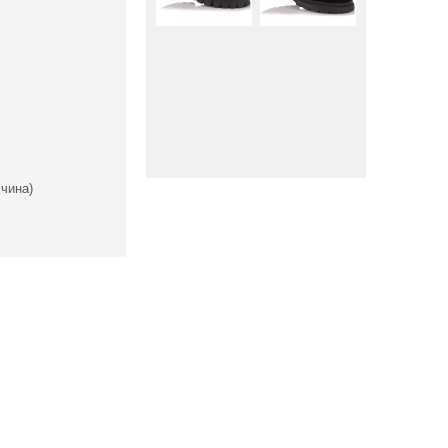
чина)
Вниз