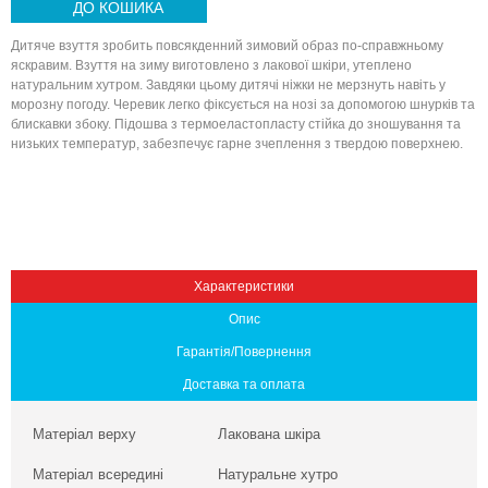
ДО КОШИКА
Дитяче взуття зробить повсякденний зимовий образ по-справжньому
яскравим. Взуття на зиму виготовлено з лакової шкіри, утеплено
натуральним хутром. Завдяки цьому дитячі ніжки не мерзнуть навіть у
морозну погоду. Черевик легко фіксується на нозі за допомогою шнурків та
блискавки збоку. Підошва з термоеластопласту стійка до зношування та
низьких температур, забезпечує гарне зчеплення з твердою поверхнею.
Вниз
Характеристики
Опис
Гарантія/Повернення
Доставка та оплата
Матеріал верху
Лакована шкіра
Матеріал всередині
Натуральне хутро