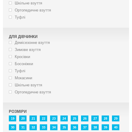
Шкільне взуття
Ортопедичне взуття
Туфлі
ДЛЯ ДІВЧИНКИ
Демісезонне взуття
Зимове взуття
Кросівки
Босоніжки
Туфлі
Мокасини
Шкільне взуття
Ортопедичне взуття
РОЗМІРИ
19
20
21
22
23
24
25
26
27
28
29
30
31
32
33
34
35
36
37
38
39
40