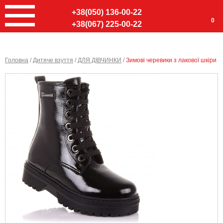
+38(050) 136-00-22
0
+38(067) 225-00-22
Головна
/
Дитяче взуття
/
ДЛЯ ДІВЧИНКИ
/
Зимові черевики з лакової шкіри
Ввер