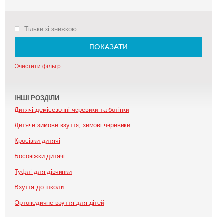
Тільки зі знижкою
ПОКАЗАТИ
Очистити фільтр
ІНШІ РОЗДІЛИ
Дитячі демісезонні черевики та ботінки
Дитяче зимове взуття, зимові черевики
Кросівки дитячі
Босоніжки дитячі
Туфлі для дівчинки
Взуття до школи
Ортопедичне взуття для дітей