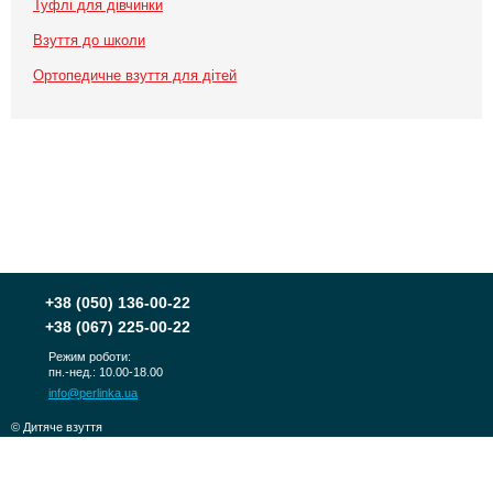
Туфлі для дівчинки
Взуття до школи
Ортопедичне взуття для дітей
+38
(050) 136-00-22
+38
(067) 225-00-22
Режим роботи:
пн.-нед.: 10.00-18.00
info@perlinka.ua
© Дитяче взуття
PERLINKA 2010-2026