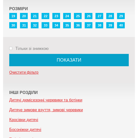
РОЗМІРИ
19
20
21
22
23
24
25
26
27
28
29
30
31
32
33
34
35
36
37
38
39
40
Тільки зі знижкою
ПОКАЗАТИ
Очистити фільтр
ІНШІ РОЗДІЛИ
Дитячі демісезонні черевики та ботінки
Дитяче зимове взуття, зимові черевики
Кросівки дитячі
Босоніжки дитячі