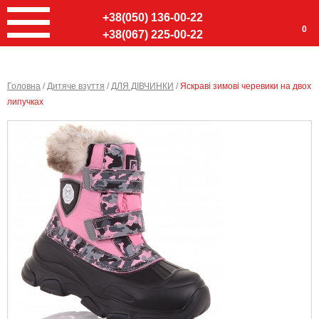
+38(050) 136-00-22
0
+38(067) 225-00-22
Головна
/
Дитяче взуття
/
ДЛЯ ДІВЧИНКИ
/
Яскраві зимові черевики на двох
липучках
Ввер