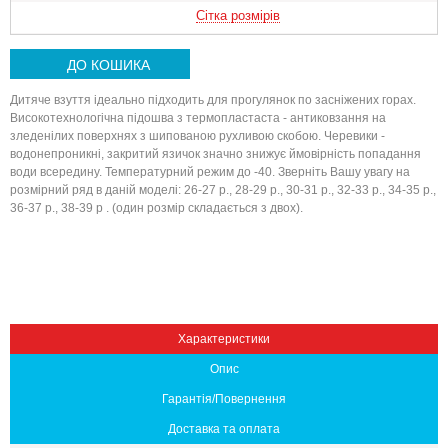
Сітка розмірів
ДО КОШИКА
Дитяче взуття ідеально підходить для прогулянок по засніжених горах.
Високотехнологічна підошва з термопластаста - антиковзання на
зледенілих поверхнях з шипованою рухливою скобою. Черевики -
водонепроникні, закритий язичок значно знижує ймовірність попадання
води всередину. Температурний режим до -40. Зверніть Вашу увагу на
розмірний ряд в даній моделі: 26-27 р., 28-29 р., 30-31 р., 32-33 р., 34-35 р.,
36-37 р., 38-39 р . (один розмір складається з двох).
Вниз
Характеристики
Опис
Гарантія/Повернення
Доставка та оплата