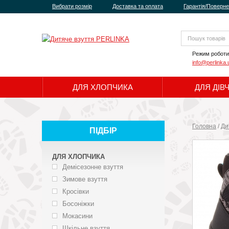
Вибрати розмір
Доставка та оплата
Гарантія/Поверн
Режим роботи
info@perlinka.
ДЛЯ ХЛОПЧИКА
ДЛЯ ДІВ
Головна
/
Ди
ПІДБІР
ДЛЯ ХЛОПЧИКА
Демісезонне взуття
Зимове взуття
Кросівки
Босоніжки
Мокасини
Шкільне взуття