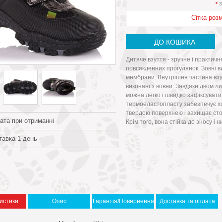
*
З
Сітка розм
ДО КОШИКА
Дитяче взуття - зручне і практичн
повсякденних прогулянок. Зовні ви
мембрани. Внутрішня частина взу
виконані з вовни. Завдяки двом л
можна легко і швидко зафіксувати
термоеластопласту забезпечує х
твердою поверхнею і захищає сто
ата при отриманні
Крім того, вона стійка до зносу і 
тавка 1 день
истики
Опис
Гарантія/Повернення
Доставка та оплата