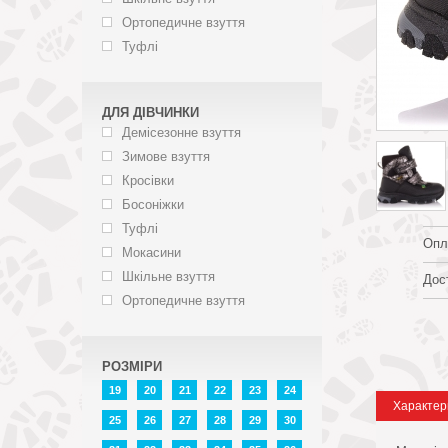
Ортопедичне взуття
Туфлі
ДЛЯ ДІВЧИНКИ
Демісезонне взуття
Зимове взуття
Кросівки
Босоніжки
Туфлі
Опл
Мокасини
Шкільне взуття
Дос
Ортопедичне взуття
РОЗМІРИ
19
20
21
22
23
24
Характер
25
26
27
28
29
30