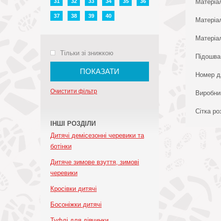
31
32
33
34
35
36
Матеріа
37
38
39
40
Матеріа
Матеріал
Тільки зі знижкою
Підошва
ПОКАЗАТИ
Номер д
Очистити фільтр
Виробни
Сітка ро
ІНШІ РОЗДІЛИ
Дитячі демісезонні черевики та
ботінки
Дитяче зимове взуття, зимові
черевики
Кросівки дитячі
Босоніжки дитячі
Туфлі для дівчинки