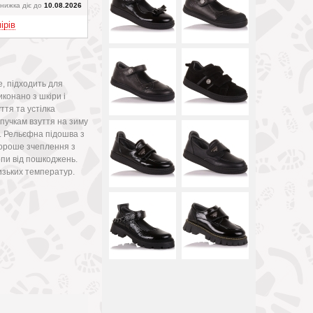
Вверх
нижка діє до
10.08.2026
ірів
е, підходить для
конано з шкіри і
ття та устілка
ипучкам взуття на зиму
. Рельєфна підошва з
ороше зчеплення з
пи від пошкоджень.
низьких температур.