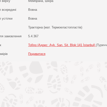
л верху
Мембрана, Шкіра
л всередині
Вовна
 устілки
Вовна
Тракторна (мат. Термоеластопластів)
ля замовлення
5.4.367
к
Tofino (Адрес: Ayk. San. Sit. Blok:141 İstanbul)
(Туречч
змірів
Подивитися