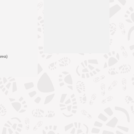
ина)
Вниз