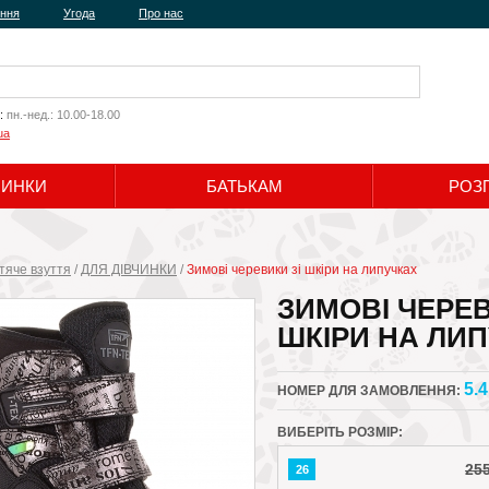
ення
Угода
Про нас
:
пн.-нед.: 10.00-18.00
ua
ЧИНКИ
БАТЬКАМ
РОЗ
Шукати
тяче взуття
/
ДЛЯ ДІВЧИНКИ
/
Зимові черевики зі шкіри на липучках
ЗИМОВІ ЧЕРЕВ
ШКІРИ НА ЛИ
5.4
НОМЕР ДЛЯ ЗАМОВЛЕННЯ:
ВИБЕРІТЬ РОЗМІР:
25
26