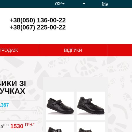
УКР
Вхід
+38(050) 136-00-22
+38(067) 225-00-22
0
ПРОДАЖ
ВІДГУКИ
ИКИ ЗІ
ПУЧКАХ
.367
ГРН.*
1530
ГРН.
50