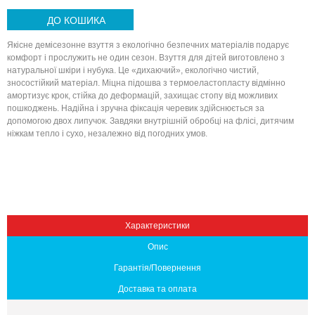
ДО КОШИКА
Якісне демісезонне взуття з екологічно безпечних матеріалів подарує
комфорт і прослужить не один сезон. Взуття для дітей виготовлено ​​з
натуральної шкіри і нубука. Це «дихаючий», екологічно чистий,
зносостійкий матеріал. Міцна підошва з термоеластопласту відмінно
амортизує крок, стійка до деформацій, захищає стопу від можливих
пошкоджень. Надійна і зручна фіксація черевик здійснюється за
допомогою двох липучок. Завдяки внутрішній обробці на флісі, дитячим
ніжкам тепло і сухо, незалежно від погодних умов.
Вниз
Характеристики
Опис
Гарантія/Повернення
Доставка та оплата