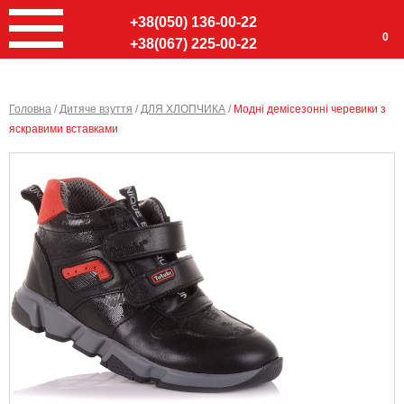
+38(050) 136-00-22
0
+38(067) 225-00-22
Головна
/
Дитяче взуття
/
ДЛЯ ХЛОПЧИКА
/
Модні демісезонні черевики з
яскравими вставками
Ввер