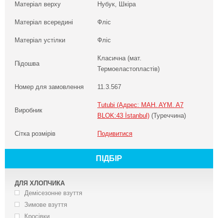
Матеріал верху
Нубук, Шкіра
Матеріал всередині
Фліс
Матеріал устілки
Фліс
Класична (мат.
Підошва
Термоеластопластів)
Номер для замовлення
11.3.567
Tutubi (Адрес: MAH. AYM. A7
Виробник
BLOK:43 İstanbul)
(Туреччина)
Сітка розмірів
Подивитися
ПІДБІР
ДЛЯ ХЛОПЧИКА
Демісезонне взуття
Зимове взуття
Кросівки