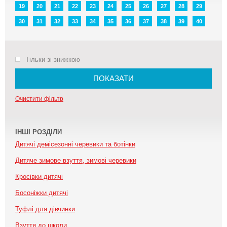
19
20
21
22
23
24
25
26
27
28
29
30
31
32
33
34
35
36
37
38
39
40
Тільки зі знижкою
ПОКАЗАТИ
Очистити фільтр
ІНШІ РОЗДІЛИ
Дитячі демісезонні черевики та ботінки
Дитяче зимове взуття, зимові черевики
Кросівки дитячі
Босоніжки дитячі
Туфлі для дівчинки
Взуття до школи