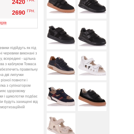
ГРН.
2420
Вверх
ГРН.
2690
ірів
евики підійдуть як під
вні черевики виконані з
у, всередині - щільна
шва з каблуком Томаса
забезпечить правильну
на дві липучки
 різної повноти і
ілка з супінатором
рияє здоровому
лки і щиколотки подбає
би будуть захищені від
амортизаційній