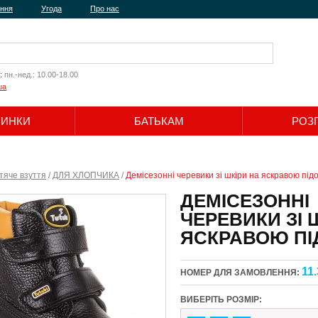
ення
Угода
Про нас
:
пн.-нед.: 10.00-18.00
ua
ЧИНКИ
БАТЬКАМ
РОЗ
Шукати
тяче взуття
/
ДЛЯ ХЛОПЧИКА
/
Демісезонні черевики зі шкіри на яскравою під
ДЕМІСЕЗОННІ
ЧЕРЕВИКИ ЗІ 
ЯСКРАВОЮ ПІ
11.
НОМЕР ДЛЯ ЗАМОВЛЕННЯ:
ВИБЕРІТЬ РОЗМІР: