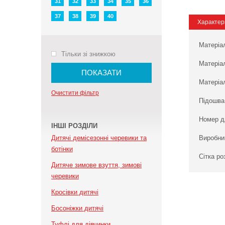
31
32
33
34
35
36
37
38
39
40
Характер
Матеріа
Тільки зі знижкою
Матеріа
ПОКАЗАТИ
Матеріал
Очистити фільтр
Підошва
Номер д
ІНШІ РОЗДІЛИ
Дитячі демісезонні черевики та
Виробни
ботінки
Сітка ро
Дитяче зимове взуття, зимові
черевики
Кросівки дитячі
Босоніжки дитячі
Туфлі для дівчинки