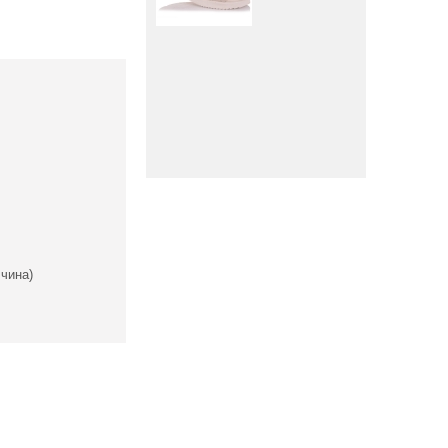
чина)
Вниз