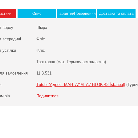
истики
Опис
Гарантія/Повернення
Доставка та оплата
л верху
Шкіра
л всередині
Фліс
 устілки
Фліс
Тракторна (мат. Термоеластопластів)
ля замовлення
11.3.531
к
Tutubi (Адрес: MAH. AYM. A7 BLOK:43 İstanbul)
(Туреч
змірів
Подивитися