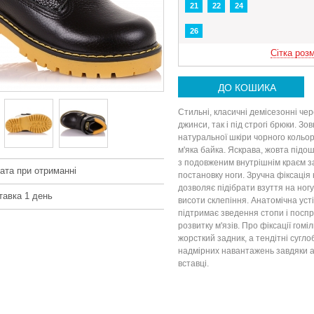
21
22
24
26
Сітка розм
ДО КОШИКА
Стильні, класичні демісезонні чер
джинси, так і під строгі брюки. Зо
натуральної шкіри чорного кольор
м'яка байка. Яскрава, жовта підо
з подовженим внутрішнім краєм 
ата при отриманні
постановку ноги. Зручна фіксація 
дозволяє підібрати взуття на ногу
тавка 1 день
висоти склепіння. Анатомічна уст
підтримає зведення стопи і посп
розвитку м'язів. Про фіксації гомі
жорсткий задник, а тендітні сугло
надмірних навантажень завдяки 
вставці.