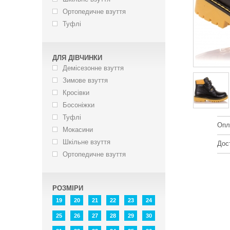
Ортопедичне взуття
Туфлі
ДЛЯ ДІВЧИНКИ
Демісезонне взуття
Зимове взуття
Кросівки
Босоніжки
Туфлі
Опл
Мокасини
Шкільне взуття
Дос
Ортопедичне взуття
РОЗМІРИ
19
20
21
22
23
24
25
26
27
28
29
30