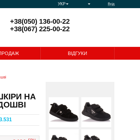
УКР
Вхід
+38(050) 136-00-22
+38(067) 225-00-22
0
ПРОДАЖ
ВІДГУКИ
ошві
ШКІРИ НА
ДОШВІ
3.531