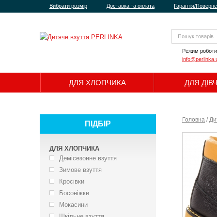
Вибрати розмір
Доставка та оплата
Гарантія/Поверн
Режим роботи
info@perlinka.
ДЛЯ ХЛОПЧИКА
ДЛЯ ДІВ
Головна
/
Ди
ПІДБІР
ДЛЯ ХЛОПЧИКА
Демісезонне взуття
Зимове взуття
Кросівки
Босоніжки
Мокасини
Шкільне взуття