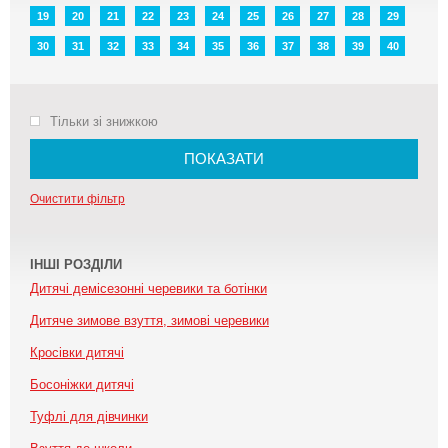
19
20
21
22
23
24
25
26
27
28
29
30
31
32
33
34
35
36
37
38
39
40
Тільки зі знижкою
ПОКАЗАТИ
Очистити фільтр
ІНШІ РОЗДІЛИ
Дитячі демісезонні черевики та ботінки
Дитяче зимове взуття, зимові черевики
Кросівки дитячі
Босоніжки дитячі
Туфлі для дівчинки