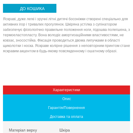
ДО КОШИКА
Яскраві, дуже легкі і зручні літні дитячі босоніжки створені спеціально для
активних ігор і тривалих прогулянок. Шкіряна устілка з супінатором
забезпечує фізіологічно правильне положення ноги, підошва полегшена, з
термоеластопласту. Вона володіє амортизаційними властивостями, не
ковзає, зносостійка. Фіксація проводиться двома липучками в області
щиколотки і носка. Яскраве колірне рішення з неповторним принтом стане
яскравим акцентом в будь-якому повсякденному і ошатному образі.
Вниз
Характеристики
Опис
Гарантія/Повернення
Доставка та оплата
Матеріал верху
Шкіра