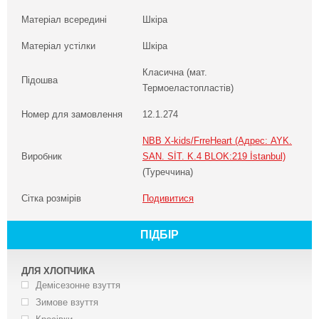
Матеріал всередині
Шкіра
Матеріал устілки
Шкіра
Класична (мат.
Підошва
Термоеластопластів)
Номер для замовлення
12.1.274
NBB X-kids/FrreHeart (Адрес: AYK.
Виробник
SAN. SİT. K.4 BLOK:219 İstanbul)
(Туреччина)
Сітка розмірів
Подивитися
ПІДБІР
ДЛЯ ХЛОПЧИКА
Демісезонне взуття
Зимове взуття