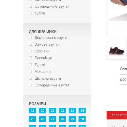
Ортопедичне взуття
Туфлі
ДЛЯ ДІВЧИНКИ
Демісезонне взуття
Зимове взуття
Кросівки
Босоніжки
Туфлі
Опл
Мокасини
Шкільне взуття
Дос
Ортопедичне взуття
РОЗМІРИ
19
20
21
22
23
24
Характер
25
26
27
28
29
30