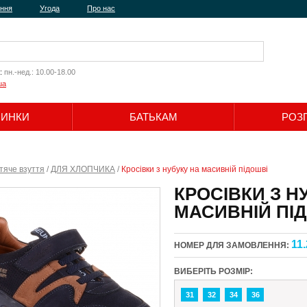
ення
Угода
Про нас
:
пн.-нед.: 10.00-18.00
ua
ЧИНКИ
БАТЬКАМ
РОЗ
Шукати
тяче взуття
/
ДЛЯ ХЛОПЧИКА
/
Кросівки з нубуку на масивній підошві
КРОСІВКИ З Н
МАСИВНІЙ ПІ
11.
НОМЕР ДЛЯ ЗАМОВЛЕННЯ:
ВИБЕРІТЬ РОЗМІР:
31
32
34
36