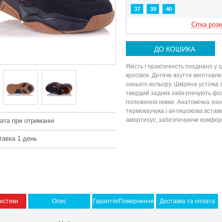
37
39
40
Сітка розм
ДО КОШИКА
Якість і практичність поєднано у ц
кросівок. Дитяче взуття виготовле
синього кольору. Шкіряна устілка 
твердий задник забезпечують фіз
положення ніжки. Анатомічна зно
термокаучука і антишокова вставка
амортизує, забезпечуючи комфорт
ата при отриманні
тавка 1 день
истики
Опис
Гарантія/Повернення
Доставка та оплата