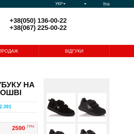
УКР
Вхід
+38(050) 136-00-22
+38(067) 225-00-22
0
ПРОДАЖ
ВІДГУКИ
УБУКУ НА
ДОШВІ
2.391
ГРН.
2590