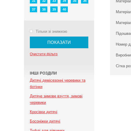
31
32
33
34
35
36
Матеріа
37
38
39
40
Матеріа
Матеріал
Тільки зі знижкою
Підошва
ПОКАЗАТИ
Номер д
Очистити фільтр
Виробни
Сітка ро
ІНШІ РОЗДІЛИ
Дитячі демісезонні черевики та
ботінки
Дитяче зимове взуття, зимові
черевики
Кросівки дитячі
Босоніжки дитячі
Туфлі для дівчинки