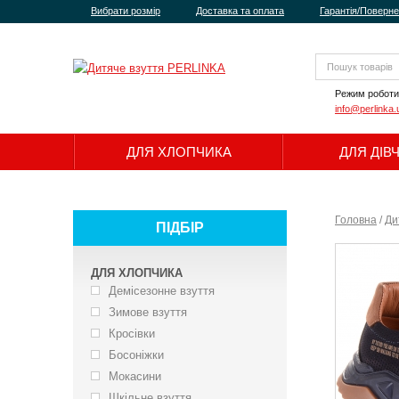
Вибрати розмір
Доставка та оплата
Гарантія/Поверн
Режим роботи
info@perlinka.
ДЛЯ ХЛОПЧИКА
ДЛЯ ДІВ
Головна
/
Ди
ПІДБІР
ДЛЯ ХЛОПЧИКА
Демісезонне взуття
Зимове взуття
Кросівки
Босоніжки
Мокасини
Шкільне взуття