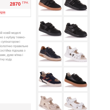
Вверх
ГРН.
2870
ірів
ій новій моделі
но з нубуку темно-
з супінатором і
іологічно правильне
состійка підошва з
ми, дуже м'яка і
ну ходу.