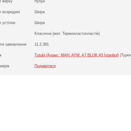
л верху
Нубук
л всередині
Шкіра
 устілки
Шкіра
Класична (мат. Термоеластопластів)
ля замовлення
11.2.391
к
Tutubi (Адрес: MAH. AYM. A7 BLOK:43 İstanbul)
(Туреч
змірів
Подивитися