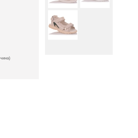
чина)
Вниз