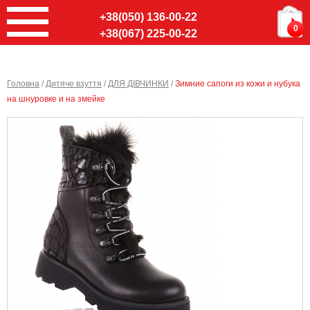
+38(050) 136-00-22
0
+38(067) 225-00-22
Головна
/
Дитяче взуття
/
ДЛЯ ДІВЧИНКИ
/
Зимние сапоги из кожи и нубука
на шнуровке и на змейке
Ввер