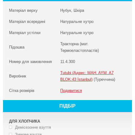
Матеріал верху
Нубук, Шкіра
Матеріал всередині
Натуральне хутро
Матеріал устілки
Натуральне хутро
Тракторна (мат.
Підошва
Термоеластопластів)
Номер для замовлення
11.4.300
Tutubi (Адрес: MAH. AYM. A7
Виробник
BLOK:43 İstanbul)
(Туреччина)
Сітка розмірів
Подивитися
ПІДБІР
ДЛЯ ХЛОПЧИКА
Демісезонне взуття
Зимове взуття