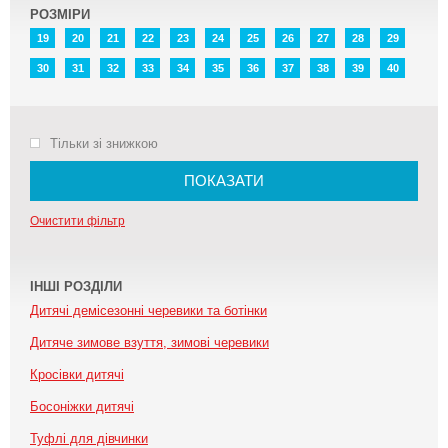
РОЗМІРИ
19
20
21
22
23
24
25
26
27
28
29
30
31
32
33
34
35
36
37
38
39
40
Тільки зі знижкою
ПОКАЗАТИ
Очистити фільтр
ІНШІ РОЗДІЛИ
Дитячі демісезонні черевики та ботінки
Дитяче зимове взуття, зимові черевики
Кросівки дитячі
Босоніжки дитячі
Туфлі для дівчинки