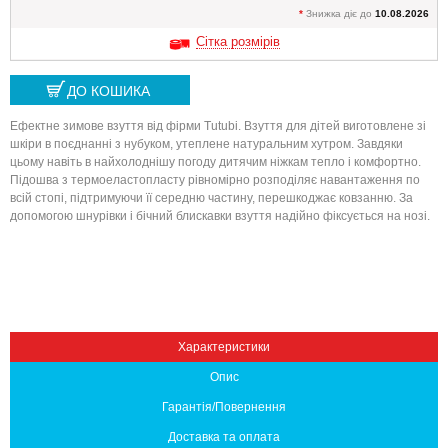
*
Знижка діє до
10.08.2026
Сітка розмірів
ДО КОШИКА
Ефектне зимове взуття від фірми Tutubi. Взуття для дітей виготовлене ​​зі
шкіри в поєднанні з нубуком, утеплене натуральним хутром. Завдяки
цьому навіть в найхолоднішу погоду дитячим ніжкам тепло і комфортно.
Підошва з термоеластопласту рівномірно розподіляє навантаження по
всій стопі, підтримуючи її середню частину, перешкоджає ковзанню. За
допомогою шнурівки і бічний блискавки взуття надійно фіксується на нозі.
Вниз
Характеристики
Опис
Гарантія/Повернення
Доставка та оплата