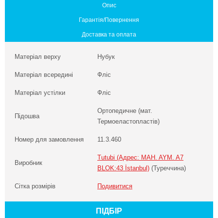
Опис
Гарантія/Повернення
Доставка та оплата
Матеріал верху
Нубук
Матеріал всередині
Фліс
Матеріал устілки
Фліс
Ортопедичне (мат.
Підошва
Термоеластопластів)
Номер для замовлення
11.3.460
Tutubi (Адрес: MAH. AYM. A7
Виробник
BLOK:43 İstanbul)
(Туреччина)
Сітка розмірів
Подивитися
ПІДБІР