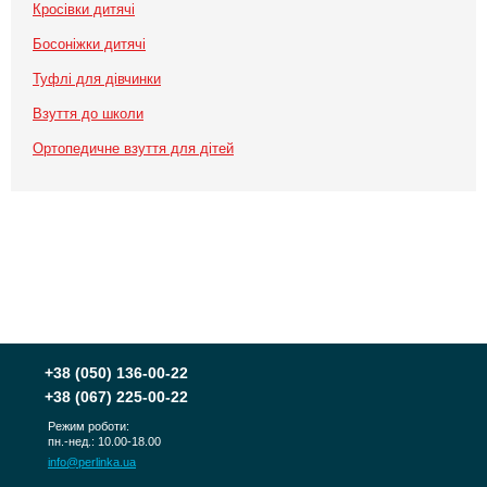
Кросівки дитячі
Босоніжки дитячі
Туфлі для дівчинки
Взуття до школи
Ортопедичне взуття для дітей
+38
(050) 136-00-22
+38
(067) 225-00-22
Режим роботи:
пн.-нед.: 10.00-18.00
info@perlinka.ua