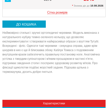
*
Знижка діє до
10.08.2026
Сітка розмірів
ДО КОШИКА
Неймовірно стильні і зручні ортопедичні черевики. Модель виконана з
натурального нубуку темно-зеленого кольору, що дозволяє
експериментувати і створювати найкрасивіші образи з взуттям Тутубі.
Всередені - фліс. Одягати такі черевики - секундна справа, адже крім
шнурків в них є ще й блискавка збоку. Каблук Томаса з подовженим
внутрішнім краєм забезпечить правильну постановку ноги. Анатомічна
Вниз
устілка з твердим супінатором і м'яким прошарком в частині п'яти,
підтримає зведення стопи і посприяє здоровому розвитку м'язів. Про
фіксації щиколотки подбає жорсткий задник. Підошва щільна з
термокаучука, досить добре гнеться.
Характеристики