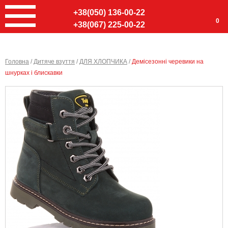
+38(050) 136-00-22
0
+38(067) 225-00-22
Головна
/
Дитяче взуття
/
ДЛЯ ХЛОПЧИКА
/
Демісезонні черевики на
шнурках і блискавки
Ввер