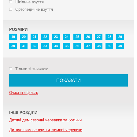
Шкільне взуття
Ортопедичне взуття
РОЗМІРИ
19
20
21
22
23
24
25
26
27
28
29
30
31
32
33
34
35
36
37
38
39
40
Тільки зі знижкою
ПОКАЗАТИ
Очистити фільтр
ІНШІ РОЗДІЛИ
Дитячі демісезонні черевики та ботінки
Дитяче зимове взуття, зимові черевики