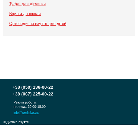
Туфлі для дівчинки
Взуття до школи
Ортопедичне взуття для дітей
+38
(050) 136-00-22
+38
(067) 225-00-22
Режим роботи:
пн.-нед.: 10.00-18.00
info@perlinka.ua
© Дитяче взуття
PERLINKA 2010-2026