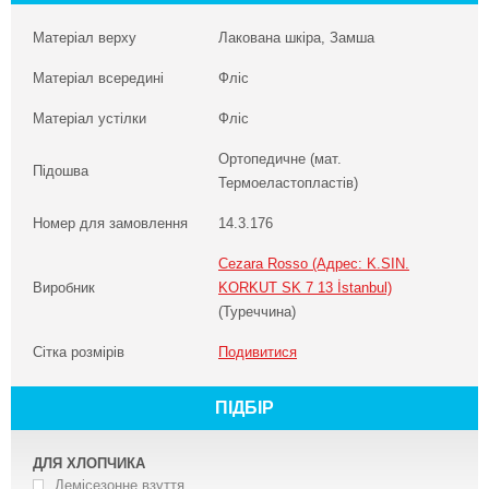
Матеріал верху
Лакована шкіра, Замша
Матеріал всередині
Фліс
Матеріал устілки
Фліс
Ортопедичне (мат.
Підошва
Термоеластопластів)
Номер для замовлення
14.3.176
Cezara Rosso (Адрес: K.SIN.
Виробник
KORKUT SK 7 13 İstanbul)
(Туреччина)
Сітка розмірів
Подивитися
ПІДБІР
ДЛЯ ХЛОПЧИКА
Демісезонне взуття