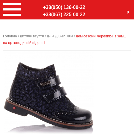
+38(050) 136-00-22
0
+38(067) 225-00-22
Головна
/
Дитяче взуття
/
ДЛЯ ДІВЧИНКИ
/
Демісезонні черевики із замші,
на ортопедичній підошві
Ввер