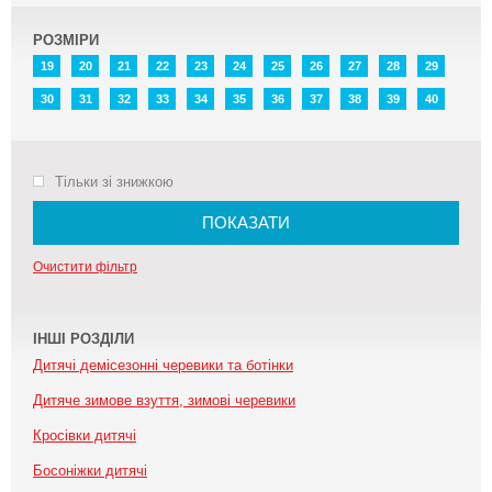
РОЗМІРИ
19
20
21
22
23
24
25
26
27
28
29
30
31
32
33
34
35
36
37
38
39
40
Тільки зі знижкою
ПОКАЗАТИ
Очистити фільтр
ІНШІ РОЗДІЛИ
Дитячі демісезонні черевики та ботінки
Дитяче зимове взуття, зимові черевики
Кросівки дитячі
Босоніжки дитячі