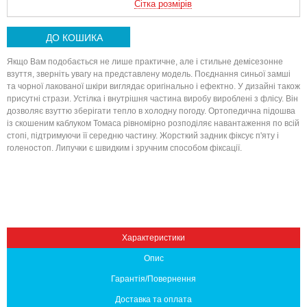
Сітка розмірів
ДО КОШИКА
Якщо Вам подобається не лише практичне, але і стильне демісезонне
взуття, зверніть увагу на представлену модель. Поєднання синьої замші
та чорної лакованої шкіри виглядає оригінально і ефектно. У дизайні також
присутні стрази. Устілка і внутрішня частина виробу вироблені з флісу. Він
дозволяє взуттю зберігати тепло в холодну погоду. Ортопедична підошва
із скошеним каблуком Томаса рівномірно розподіляє навантаження по всій
стопі, підтримуючи її середню частину. Жорсткий задник фіксує п'яту і
голеностоп. Липучки є швидким і зручним способом фіксації.
Вниз
Характеристики
Опис
Гарантія/Повернення
Доставка та оплата