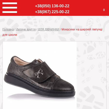
+38(050) 136-00-22
0
+38(067) 225-00-22
Головна
/
Дитяче взуття
/
ДЛЯ ДІВЧИНКИ
/
Мокасини на широкій липучці
для школи
Ввер