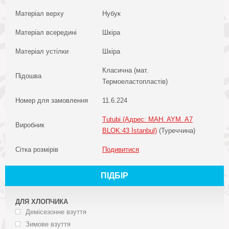
Матеріал верху
Нубук
Матеріал всередині
Шкіра
Матеріал устілки
Шкіра
Класична (мат.
Підошва
Термоеластопластів)
Номер для замовлення
11.6.224
Tutubi (Адрес: MAH. AYM. A7
Виробник
BLOK:43 İstanbul)
(Туреччина)
Сітка розмірів
Подивитися
ПІДБІР
ДЛЯ ХЛОПЧИКА
Демісезонне взуття
Зимове взуття