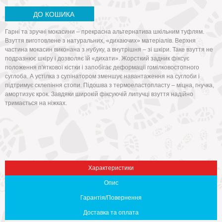
ДО КОШИКА
Гарні та зручні мокасини – прекрасна альтернатива шкільним туфлям.
Взуття виготовлене з натуральних, «дихаючих» матеріалів. Верхня
частина мокасин виконана з нубуку, а внутрішня – зі шкіри. Таке взуття не
подразнює шкіру і дозволяє їй «дихати». Жорсткий задник фіксує
положення п'яткової кістки і запобігає деформації гомілковостопного
суглоба. А устілка з супінатором зменшує навантаження на суглоби і
підтримує склепіння стопи. Підошва з термоеластопласту – міцна, гнучка,
амортизує крок. Завдяки широкій фіксуючій липучці взуття надійно
тримається на ніжках.
Вниз
Характеристики
Опис
Гарантія/Повернення
Доставка та оплата