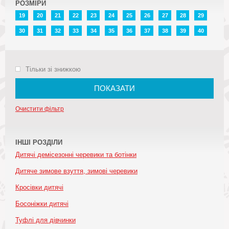
РОЗМІРИ
19
20
21
22
23
24
25
26
27
28
29
30
31
32
33
34
35
36
37
38
39
40
Тільки зі знижкою
ПОКАЗАТИ
Очистити фільтр
ІНШІ РОЗДІЛИ
Дитячі демісезонні черевики та ботінки
Дитяче зимове взуття, зимові черевики
Кросівки дитячі
Босоніжки дитячі
Туфлі для дівчинки